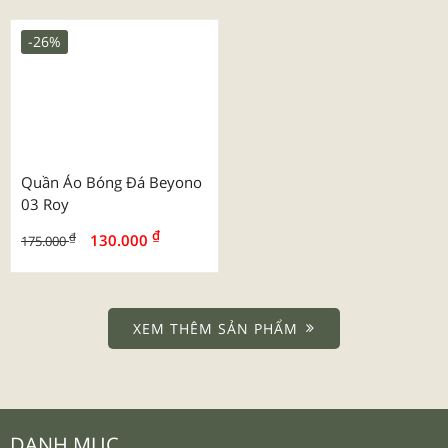
-16%
-16%
Bộ Sv Tay Ngắn 2025 Mu
Quần Áo Bóng Đá Sao Việt
Manchester United
Worldcup 2026 Pháp
₫
₫
₫
₫
110.000
110.000
130.000
130.000
-16%
-16%