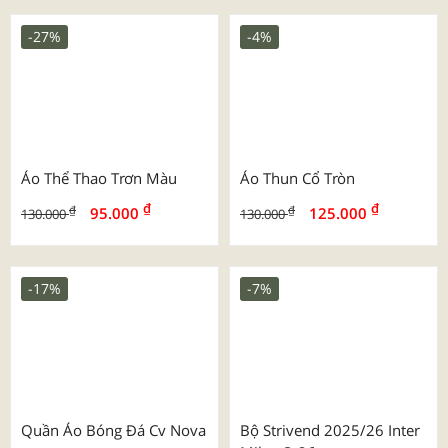
Mẫu Túi Vải Đay Luxury
Mẫu Túi Vải Đay Dành Cho
Vàng - Trang Sức
Trường Học - Chuỗi Mẹ &
Bé
Mẫu Túi Vải Đay Ngành
Mẫu Túi Vải Đay Ngành
Bảo Hiểm - Ngân Hàng
Thẩm Mỹ - Spa