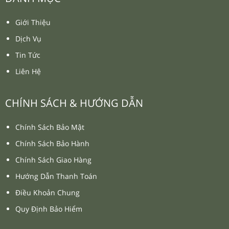
Quần Áo Bóng Đá Sao Việt
Quần Áo Bóng Đá Sao Việt
Psg 2025
Dtvn 2025 Trắng Đỏ
₫
₫
₫
₫
110.000
110.000
130.000
130.000
-26%
Quần Áo Bóng Đá Beyono
03 Roy
₫
₫
130.000
175.000
XEM THÊM SẢN PHẨM