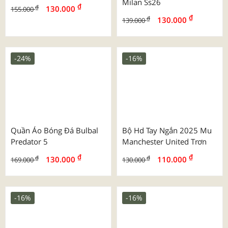
Mẫu Túi Vải Đay In Full Đa
Mẫu Túi Vải Đay In Full 1
Màu
Màu
-27%
-4%
Áo Thể Thao Trơn Màu
Áo Thun Cổ Tròn
₫
₫
₫
₫
95.000
125.000
130.000
130.000
-17%
-7%