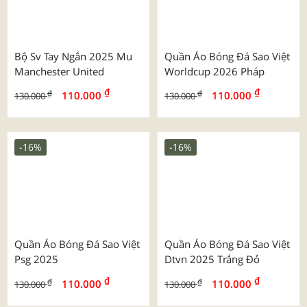
Quần Áo Bóng Đá Cv Nova
Bộ Strivend 2025/26 Inter
Milan Ss26
₫
₫
130.000
155.000
₫
₫
130.000
139.000
-24%
-16%
Quần Áo Bóng Đá Bulbal
Bộ Hd Tay Ngắn 2025 Mu
Predator 5
Manchester United Trơn
₫
₫
₫
₫
130.000
110.000
169.000
130.000