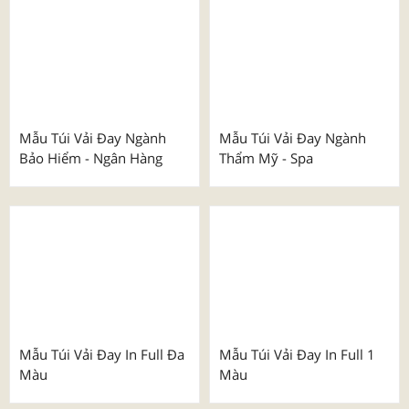
Áo Thể Thao Thiết Kế Mã
Mẫu Túi Vải Đay Dành Cho
001 - 009
Lễ Kỷ Niệm
₫
100.000