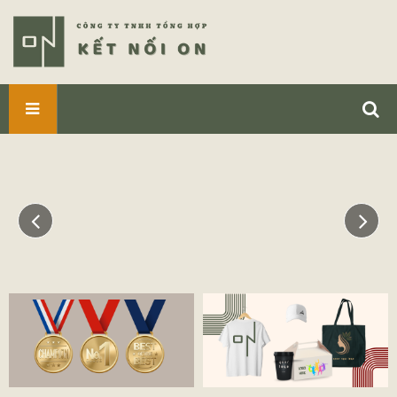
SẢN
PHẨM