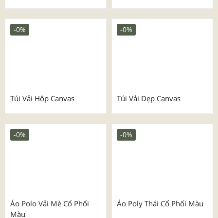
Set Quà Tặng Ngày Phụ Nữ
Mẫu Balo Dây Rút
Việt Nam 20/10
-0%
-0%
Túi Vải Hộp Canvas
Túi Vải Dẹp Canvas
-0%
-0%