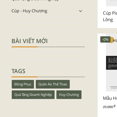
Cúp - Huy Chương
Cúp Pic
Lông
BÀI VIẾT MỚI
-0%
TAGS
Đồng Phục
Quần Áo Thể Thao
Quà Tặng Doanh Nghiệp
Huy Chương
Mẫu Hu
₫
25.000