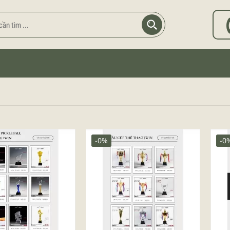
-0%
-0