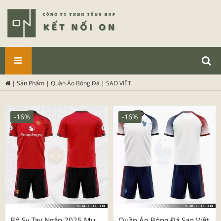
SẢN
|
Sản Phẩm
|
Quần Áo Bóng Đá
|
SAO VIỆT
PHẨM
-16%
-16%
Bộ Sv Tay Ngắn 2025 Mu
Quần Áo Bóng Đá Sao Việt