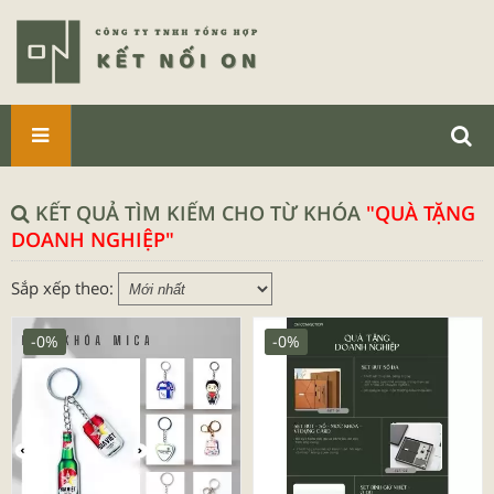
SẢN
PHẨM
KẾT QUẢ TÌM KIẾM CHO TỪ KHÓA
"QUÀ TẶNG
DOANH NGHIỆP"
Sắp xếp theo:
-0%
-0%