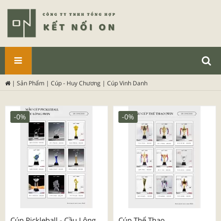
SẢN
|
Sản Phẩm
|
Cúp - Huy Chương
|
Cúp Vinh Danh
PHẨM
-0%
-0%
Cúp Pickleball - Cầu Lông
Cúp Thể Thao