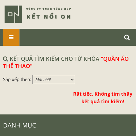
SẢN
PHẨM
KẾT QUẢ TÌM KIẾM CHO TỪ KHÓA
"QUẦN ÁO
THỂ THAO"
Sắp xếp theo:
Rất tiếc. Không tìm thấy
kết quả tìm kiếm!
DANH MỤC