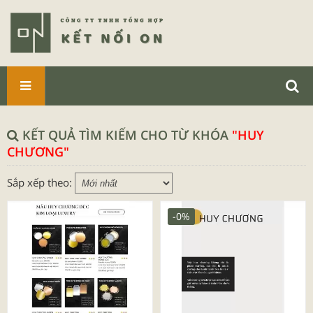
SẢN
PHẨM
KẾT QUẢ TÌM KIẾM CHO TỪ KHÓA
"HUY
CHƯƠNG"
Sắp xếp theo:
-0%