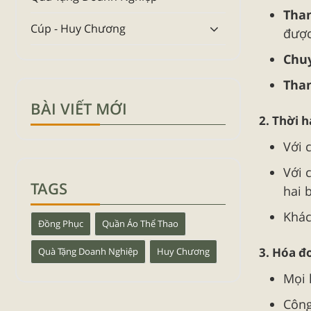
Than
Cúp - Huy Chương
được
Chu
Than
BÀI VIẾT MỚI
2. Thời 
Với 
Với 
TAGS
hai 
Khác
Đồng Phục
Quần Áo Thể Thao
3. Hóa đ
Quà Tặng Doanh Nghiệp
Huy Chương
Mọi 
Công