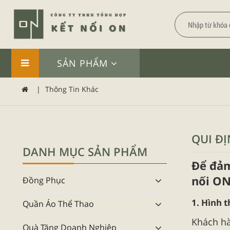
SẢN PHẨM
|
Thông Tin Khác
QUI Đ
DANH MỤC SẢN PHẨM
Để đảm
nối O
Đồng Phục
1. Hình 
Quần Áo Thể Thao
Khách hà
Quà Tặng Doanh Nghiệp