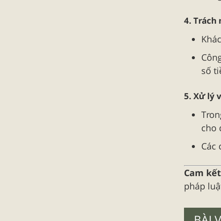
4. Trách
Khác
Công
số ti
5. Xử lý
Tron
cho 
Các 
Cam kết
pháp luậ
BÀI 