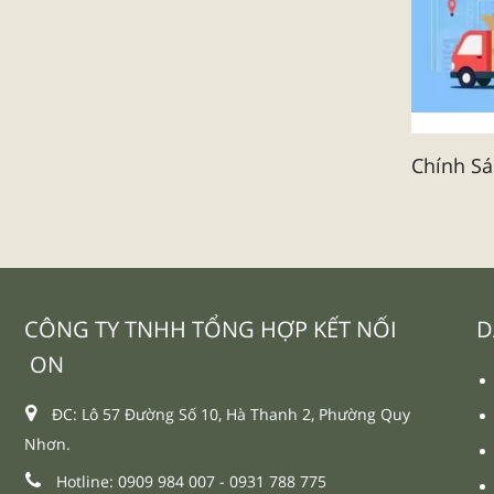
Chính S
CÔNG TY TNHH TỔNG HỢP KẾT NỐI
D
ON
ĐC: Lô 57 Đường Số 10, Hà Thanh 2, Phường Quy
Nhơn.
Hotline: 0909 984 007 -
0931 788 775