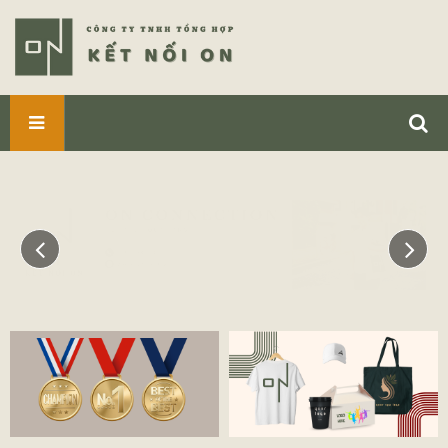
SẢN
PHẨM