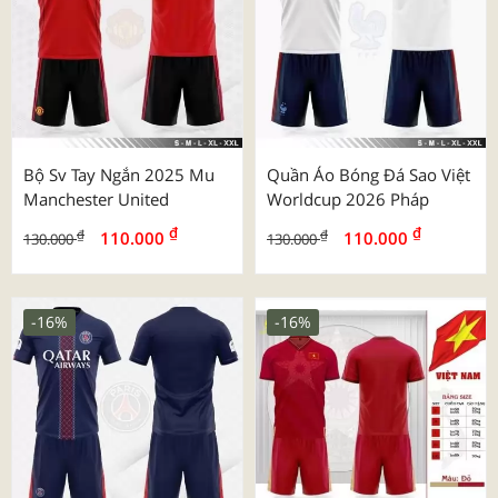
Bộ Sv Tay Ngắn 2025 Mu
Quần Áo Bóng Đá Sao Việt
Manchester United
Worldcup 2026 Pháp
₫
₫
₫
₫
110.000
110.000
130.000
130.000
-16%
-16%