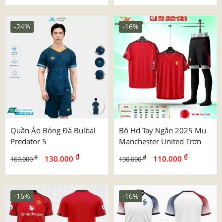
-24%
-16%
Quần Áo Bóng Đá Bulbal
Bộ Hd Tay Ngắn 2025 Mu
Predator 5
Manchester United Trơn
₫
₫
₫
₫
130.000
110.000
169.000
130.000
-16%
-16%