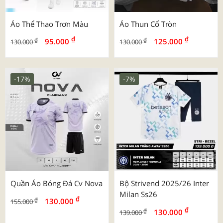
Áo Thể Thao Trơn Màu
Áo Thun Cổ Tròn
₫
₫
₫
₫
95.000
125.000
130.000
130.000
-17%
-7%
Quần Áo Bóng Đá Cv Nova
Bộ Strivend 2025/26 Inter
Milan Ss26
₫
₫
130.000
155.000
₫
₫
130.000
139.000