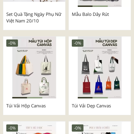
Set Quà Tặng Ngày Phụ Nữ
Mẫu Balo Dây Rút
Việt Nam 20/10
-0%
-0%
Túi Vải Hộp Canvas
Túi Vải Dẹp Canvas
-0%
-0%