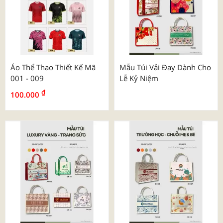
Áo Thể Thao Thiết Kế Mã
Mẫu Túi Vải Đay Dành Cho
001 - 009
Lễ Kỷ Niệm
₫
100.000