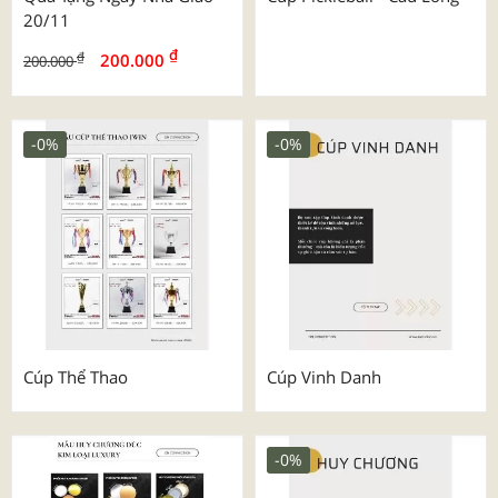
20/11
₫
₫
200.000
200.000
-0%
-0%
Cúp Thể Thao
Cúp Vinh Danh
-0%