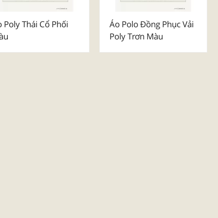
 Poly Thái Cổ Phối
Áo Polo Đồng Phục Vải
àu
Poly Trơn Màu