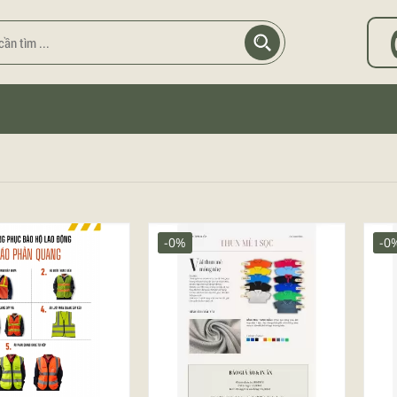
-0%
-0