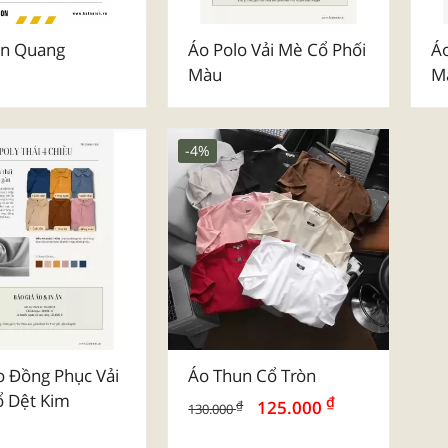
ản Quang
Áo Polo Vải Mè Cổ Phối
Áo
Màu
M
-4%
o Đồng Phục Vải
Áo Thun Cổ Tròn
ổ Dệt Kim
₫
125.000
₫
130.000