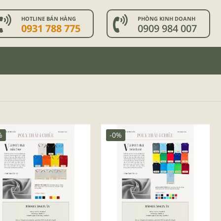
HOTLINE BÁN HÀNG
PHÒNG KINH DOANH
0931 788 775
0909 984 007
%
-0%