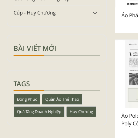
Cúp - Huy Chương
Áo Ph
BÀI VIẾT MỚI
TAGS
Đồng Phục
Quần Áo Thể Thao
Quà Tặng Doanh Nghiệp
Huy Chương
Áo Pol
Poly C