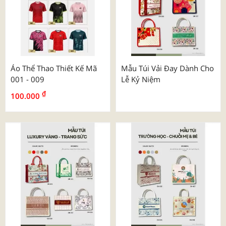
Áo Thể Thao Thiết Kế Mã
Mẫu Túi Vải Đay Dành Cho
001 - 009
Lễ Kỷ Niệm
₫
100.000