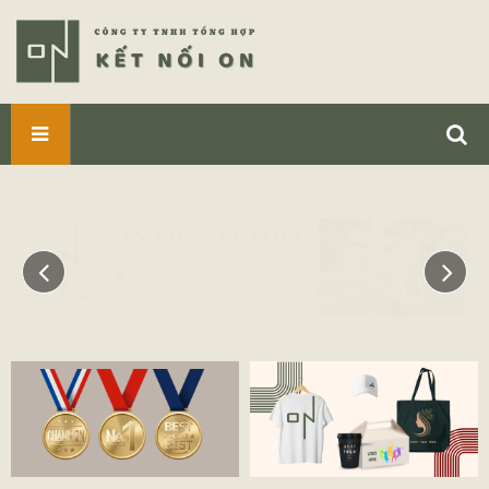
SẢN
PHẨM