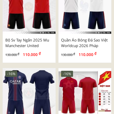
Bộ Sv Tay Ngắn 2025 Mu
Quần Áo Bóng Đá Sao Việt
Manchester United
Worldcup 2026 Pháp
₫
₫
₫
₫
110.000
110.000
130.000
130.000
-16%
-16%