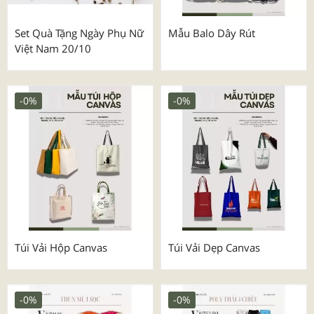
Set Quà Tặng Ngày Phụ Nữ
Mẫu Balo Dây Rút
Việt Nam 20/10
-0%
-0%
Túi Vải Hộp Canvas
Túi Vải Dẹp Canvas
-0%
-0%