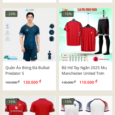
-24%
-16%
Quần Áo Bóng Đá Bulbal
Bộ Hd Tay Ngắn 2025 Mu
Predator 5
Manchester United Trơn
₫
₫
₫
₫
130.000
110.000
169.000
130.000
-16%
-16%