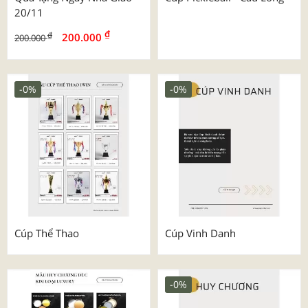
20/11
₫
₫
200.000
200.000
-0%
-0%
Cúp Thể Thao
Cúp Vinh Danh
-0%