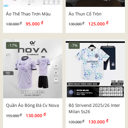
Áo Thể Thao Trơn Màu
Áo Thun Cổ Tròn
₫
₫
₫
₫
95.000
125.000
130.000
130.000
-17%
-7%
Quần Áo Bóng Đá Cv Nova
Bộ Strivend 2025/26 Inter
Milan Ss26
₫
₫
130.000
155.000
₫
₫
130.000
139.000