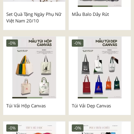
Set Quà Tặng Ngày Phụ Nữ
Mẫu Balo Dây Rút
Việt Nam 20/10
-0%
-0%
Túi Vải Hộp Canvas
Túi Vải Dẹp Canvas
-0%
-0%