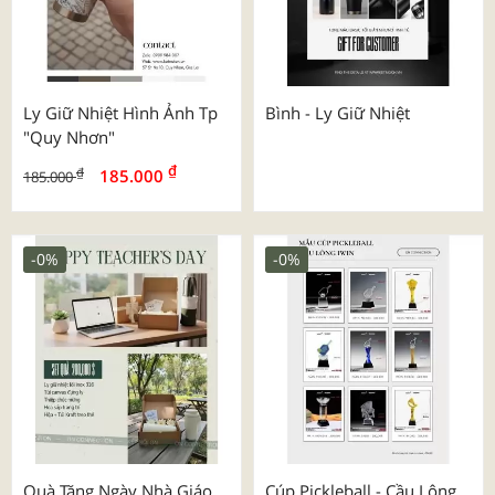
Ly Giữ Nhiệt Hình Ảnh Tp
Bình - Ly Giữ Nhiệt
"quy Nhơn"
₫
₫
185.000
185.000
-0%
-0%
Quà Tặng Ngày Nhà Giáo
Cúp Pickleball - Cầu Lông