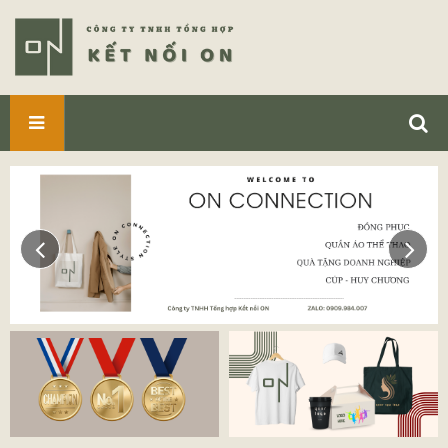
SẢN
PHẨM