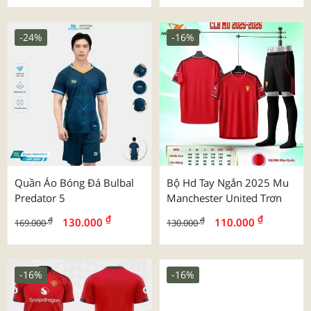
-24%
-16%
Quần Áo Bóng Đá Bulbal
Bộ Hd Tay Ngắn 2025 Mu
Predator 5
Manchester United Trơn
₫
₫
₫
₫
130.000
110.000
169.000
130.000
-16%
-16%