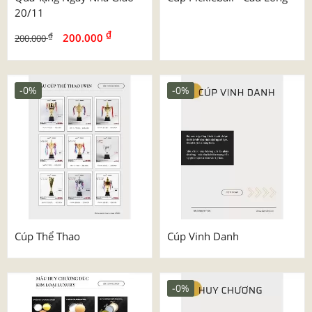
20/11
₫
₫
200.000
200.000
-0%
-0%
Cúp Thể Thao
Cúp Vinh Danh
-0%