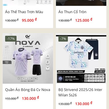
Áo Thể Thao Trơn Màu
Áo Thun Cổ Tròn
₫
₫
₫
₫
95.000
125.000
130.000
130.000
-17%
-7%
Quần Áo Bóng Đá Cv Nova
Bộ Strivend 2025/26 Inter
Milan Ss26
₫
₫
130.000
155.000
₫
₫
130.000
139.000