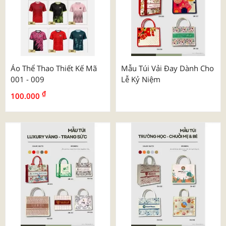
Áo Thể Thao Thiết Kế Mã
Mẫu Túi Vải Đay Dành Cho
001 - 009
Lễ Kỷ Niệm
₫
100.000