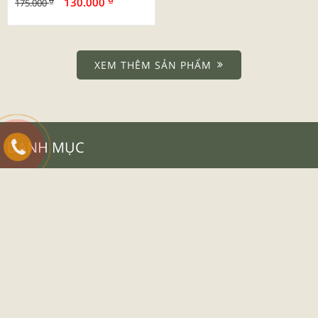
130.000
175.000
XEM THÊM SẢN PHẨM
DANH MỤC
Giới Thiệu
Dịch Vụ
Tin Tức
Liên Hệ
CHÍNH SÁCH & HƯỚNG DẪN