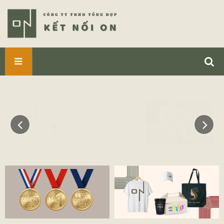
SẢN
PHẨM