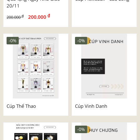
20/11
₫
₫
200.000
200.000
-0%
-0%
Cúp Thể Thao
Cúp Vinh Danh
-0%