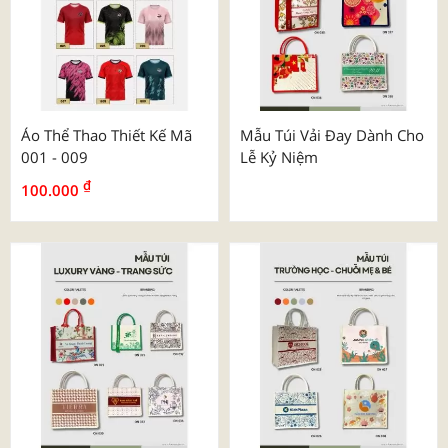
Áo Thể Thao Thiết Kế Mã
Mẫu Túi Vải Đay Dành Cho
001 - 009
Lễ Kỷ Niệm
₫
100.000