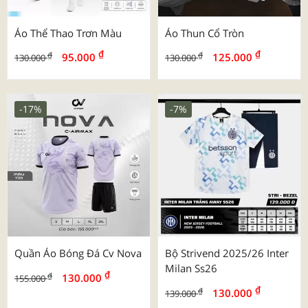
Áo Thể Thao Trơn Màu
Áo Thun Cổ Tròn
₫
₫
₫
₫
95.000
125.000
130.000
130.000
-17%
-7%
Quần Áo Bóng Đá Cv Nova
Bộ Strivend 2025/26 Inter
Milan Ss26
₫
₫
130.000
155.000
₫
₫
130.000
139.000