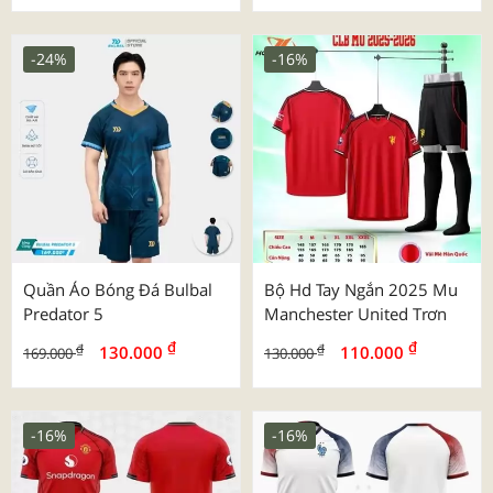
-24%
-16%
Quần Áo Bóng Đá Bulbal
Bộ Hd Tay Ngắn 2025 Mu
Predator 5
Manchester United Trơn
₫
₫
₫
₫
130.000
110.000
169.000
130.000
-16%
-16%