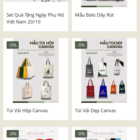
Set Quà Tặng Ngày Phụ Nữ
Mẫu Balo Dây Rút
Việt Nam 20/10
-0%
-0%
Túi Vải Hộp Canvas
Túi Vải Dẹp Canvas
-0%
-0%