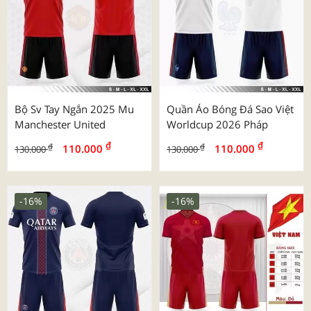
Bộ Sv Tay Ngắn 2025 Mu
Quần Áo Bóng Đá Sao Việt
Manchester United
Worldcup 2026 Pháp
₫
₫
₫
₫
110.000
110.000
130.000
130.000
-16%
-16%