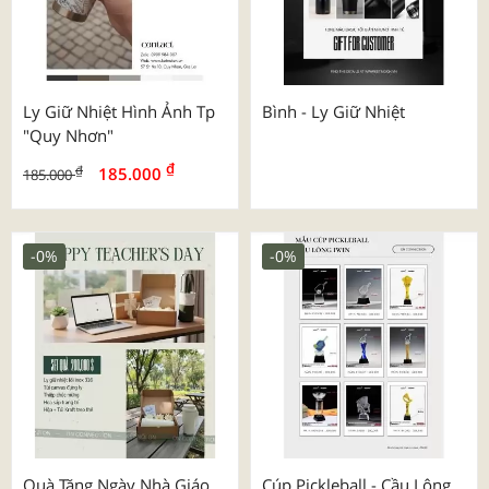
Ly Giữ Nhiệt Hình Ảnh Tp
Bình - Ly Giữ Nhiệt
"quy Nhơn"
₫
₫
185.000
185.000
-0%
-0%
Quà Tặng Ngày Nhà Giáo
Cúp Pickleball - Cầu Lông