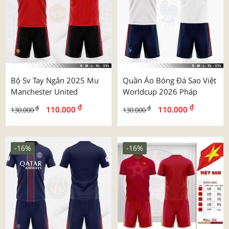
Bộ Sv Tay Ngắn 2025 Mu
Quần Áo Bóng Đá Sao Việt
Manchester United
Worldcup 2026 Pháp
₫
₫
₫
₫
110.000
110.000
130.000
130.000
-16%
-16%