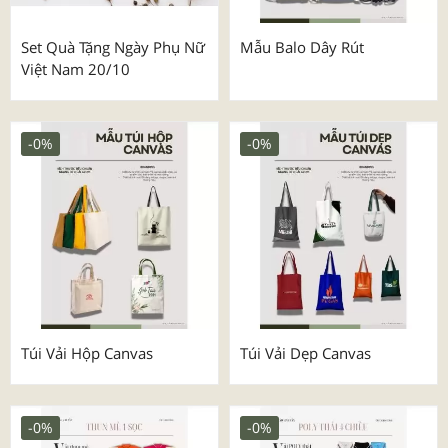
Set Quà Tặng Ngày Phụ Nữ
Mẫu Balo Dây Rút
Việt Nam 20/10
-0%
-0%
Túi Vải Hộp Canvas
Túi Vải Dẹp Canvas
-0%
-0%