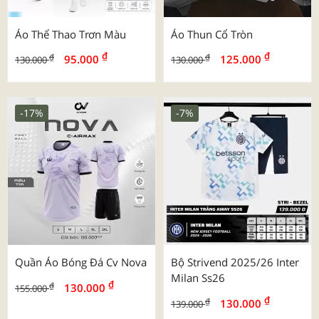
Áo Thể Thao Trơn Màu
Áo Thun Cổ Tròn
₫
₫
₫
₫
95.000
125.000
130.000
130.000
-17%
-7%
Quần Áo Bóng Đá Cv Nova
Bộ Strivend 2025/26 Inter
Milan Ss26
₫
₫
130.000
155.000
₫
₫
130.000
139.000