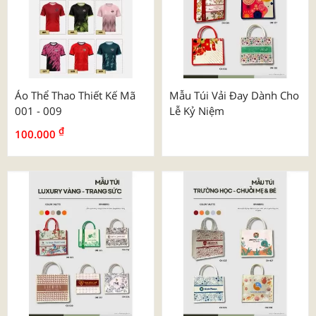
Áo Thể Thao Thiết Kế Mã
Mẫu Túi Vải Đay Dành Cho
001 - 009
Lễ Kỷ Niệm
₫
100.000