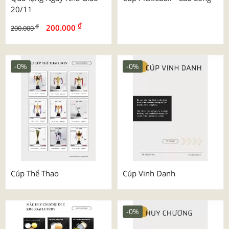
20/11
₫
₫
200.000
200.000
-0%
-0%
Cúp Thể Thao
Cúp Vinh Danh
-0%