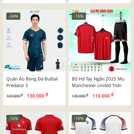
-24%
-16%
Quần Áo Bóng Đá Bulbal
Bộ Hd Tay Ngắn 2025 Mu
Predator 5
Manchester United Trơn
₫
₫
₫
₫
130.000
110.000
169.000
130.000
-16%
-16%