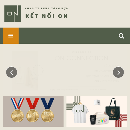
SẢN
PHẨM