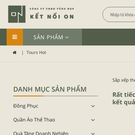
SẢN PHẨM
|
Tours Hot
Sắp xếp th
DANH MỤC SẢN PHẨM
Rất tiế
kết quả
Đồng Phục
Quần Áo Thể Thao
Quà Tặng Doanh Nghiệp