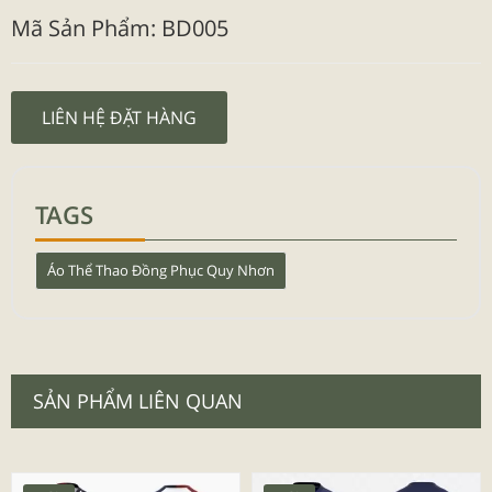
Mã Sản Phẩm: BD005
LIÊN HỆ ĐẶT HÀNG
TAGS
Áo Thể Thao Đồng Phục Quy Nhơn
SẢN PHẨM LIÊN QUAN