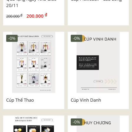
20/11
₫
₫
200.000
200.000
-0%
-0%
Cúp Thể Thao
Cúp Vinh Danh
-0%