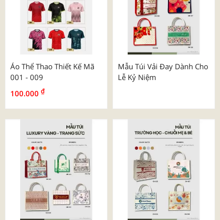
Áo Thể Thao Thiết Kế Mã
Mẫu Túi Vải Đay Dành Cho
001 - 009
Lễ Kỷ Niệm
₫
100.000