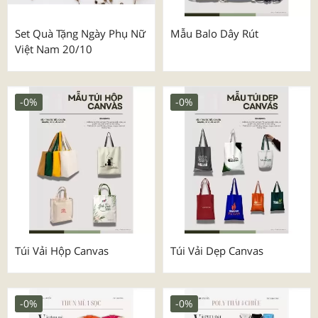
Set Quà Tặng Ngày Phụ Nữ
Mẫu Balo Dây Rút
Việt Nam 20/10
-0%
-0%
Túi Vải Hộp Canvas
Túi Vải Dẹp Canvas
-0%
-0%