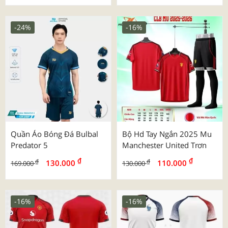
-24%
-16%
Quần Áo Bóng Đá Bulbal
Bộ Hd Tay Ngắn 2025 Mu
Predator 5
Manchester United Trơn
₫
₫
₫
₫
130.000
110.000
169.000
130.000
-16%
-16%