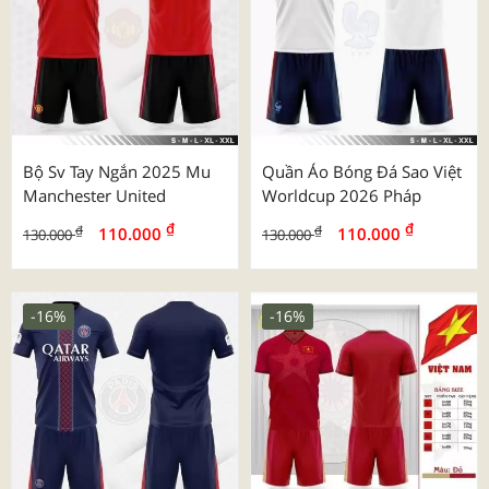
Bộ Sv Tay Ngắn 2025 Mu
Quần Áo Bóng Đá Sao Việt
Manchester United
Worldcup 2026 Pháp
₫
₫
₫
₫
110.000
110.000
130.000
130.000
-16%
-16%