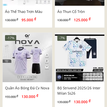
Áo Thể Thao Trơn Màu
Áo Thun Cổ Tròn
₫
₫
₫
₫
95.000
125.000
130.000
130.000
-17%
-7%
Quần Áo Bóng Đá Cv Nova
Bộ Strivend 2025/26 Inter
Milan Ss26
₫
₫
130.000
155.000
₫
₫
130.000
139.000