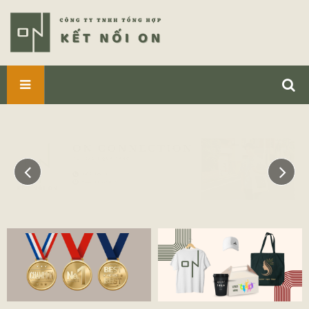
SẢN
PHẨM