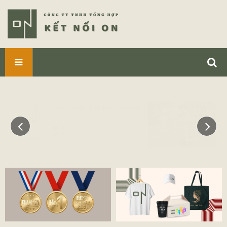
SẢN
PHẨM