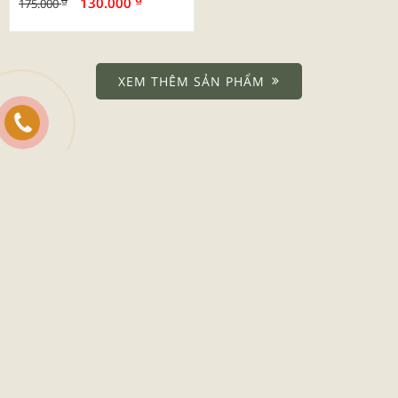
130.000
175.000
XEM THÊM SẢN PHẨM
DANH MỤC
Giới Thiệu
Dịch Vụ
Tin Tức
Liên Hệ
CHÍNH SÁCH & HƯỚNG DẪN