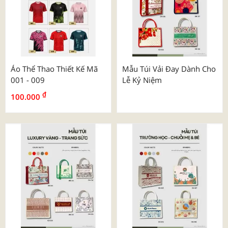
Áo Thể Thao Thiết Kế Mã
Mẫu Túi Vải Đay Dành Cho
001 - 009
Lễ Kỷ Niệm
₫
100.000