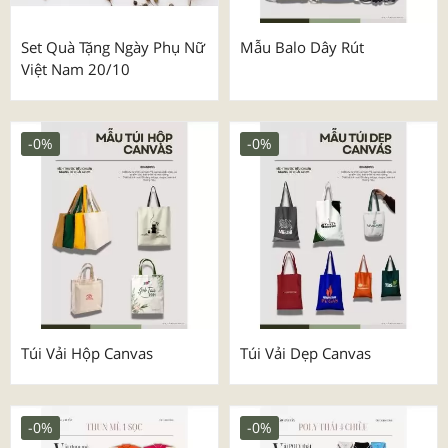
Set Quà Tặng Ngày Phụ Nữ
Mẫu Balo Dây Rút
Việt Nam 20/10
-0%
-0%
Túi Vải Hộp Canvas
Túi Vải Dẹp Canvas
-0%
-0%