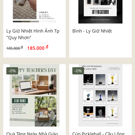
Ly Giữ Nhiệt Hình Ảnh Tp
Bình - Ly Giữ Nhiệt
"quy Nhơn"
₫
₫
185.000
185.000
-0%
-0%
Quà Tặng Ngày Nhà Giáo
Cúp Pickleball - Cầu Lông