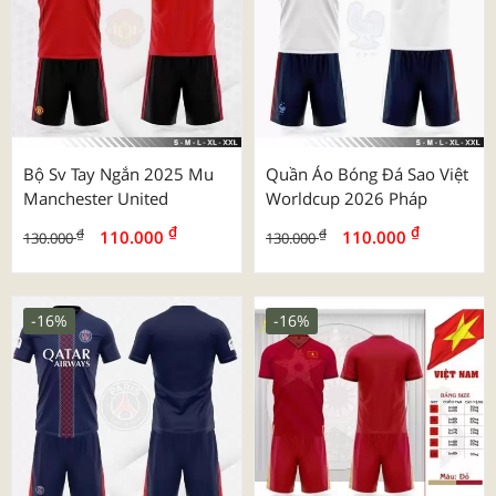
Bộ Sv Tay Ngắn 2025 Mu
Quần Áo Bóng Đá Sao Việt
Manchester United
Worldcup 2026 Pháp
₫
₫
₫
₫
110.000
110.000
130.000
130.000
-16%
-16%