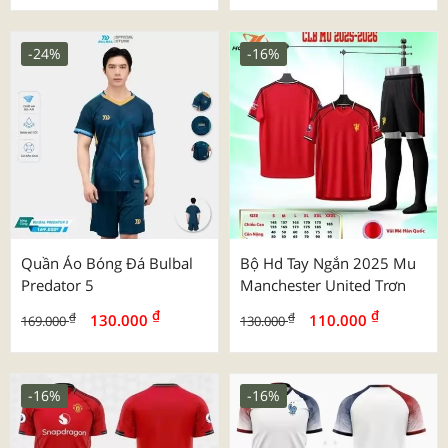
-24%
-16%
Quần Áo Bóng Đá Bulbal
Bộ Hd Tay Ngắn 2025 Mu
Predator 5
Manchester United Trơn
₫
₫
₫
₫
130.000
110.000
169.000
130.000
-16%
-16%