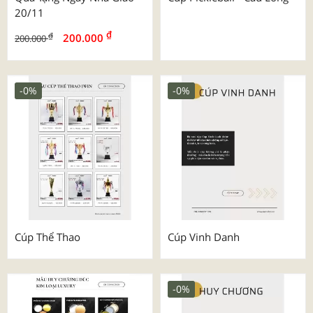
20/11
₫
₫
200.000
200.000
-0%
-0%
Cúp Thể Thao
Cúp Vinh Danh
-0%