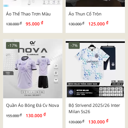
Áo Thể Thao Trơn Màu
Áo Thun Cổ Tròn
₫
₫
₫
₫
95.000
125.000
130.000
130.000
-17%
-7%
Quần Áo Bóng Đá Cv Nova
Bộ Strivend 2025/26 Inter
Milan Ss26
₫
₫
130.000
155.000
₫
₫
130.000
139.000