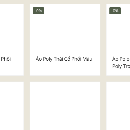
Basic
Set Quà Tặng Ngày Phụ
Mẫu Bal
Nữ Việt Nam 20/10
-0%
-0%
 Phối
Áo Poly Thái Cổ Phối Màu
Áo Polo