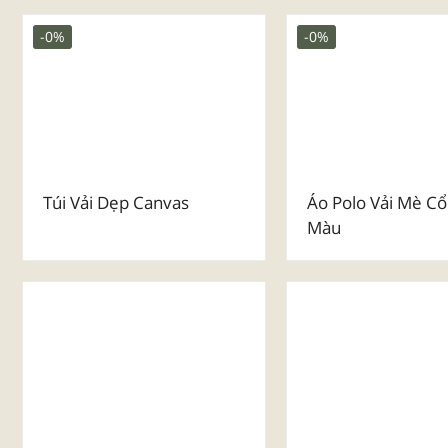
Huy Chương Kim Loại Đúc
Mẫu Huy Chương 
Luxury
₫
25.000
₫
25.000
-0%
-0%
Túi Vải Dẹp Canvas
Áo Polo Vải Mè Cổ