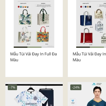
Mẫu Túi Vải Đay Dành Cho
Mẫu Túi Vải Đay L
Lễ Kỷ Niệm
Vàng - Trang Sức