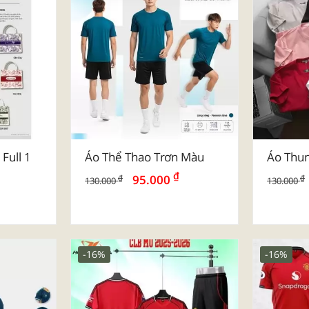
uxury
Mẫu Túi Vải Đay Dành Cho
Mẫu Túi
Trường Học - Chuỗi Mẹ &
Bảo Hi
Bé
-27%
-4%