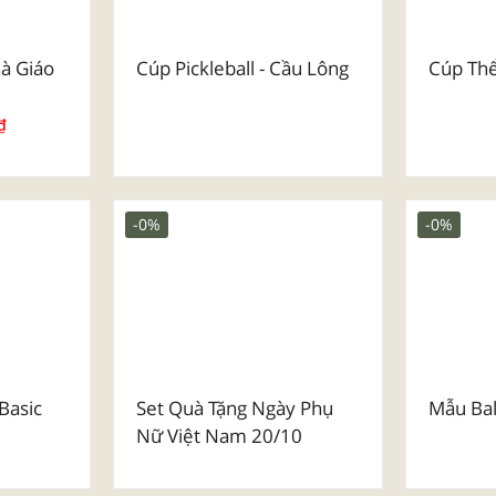
à Giáo
Cúp Pickleball - Cầu Lông
Cúp Th
₫
-0%
-0%