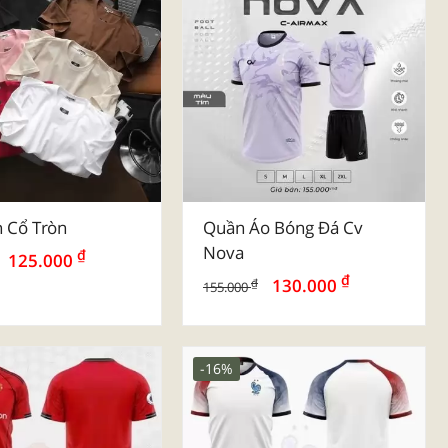
 Vải Đay Ngành
Mẫu Túi Vải Đay Ngành
ểm - Ngân Hàng
Thẩm Mỹ - Spa
-17%