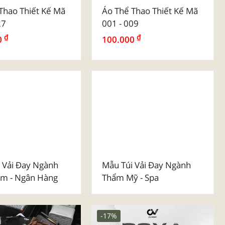
ơn Màu
Poly Cổ Dệt Kim
Thao Thiết Kế Mã
Áo Thể Thao Thiết Kế Mã
27
001 - 009
₫
₫
0
100.000