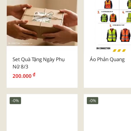
Set Quà Tặng Ngày Phụ
Áo Phản Quang
Nữ 8/3
₫
200.000
-0%
-0%