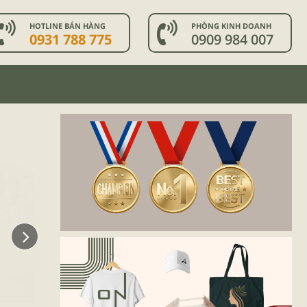
HOTLINE BÁN HÀNG
PHÒNG KINH DOANH
0931 788 775
0909 984 007