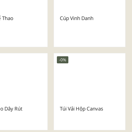
ể Thao
Cúp Vinh Danh
-0%