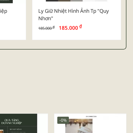
iệp
Ly Giữ Nhiệt Hình Ảnh Tp "quy
Nhơn"
₫
185.000
₫
185.000
-0%