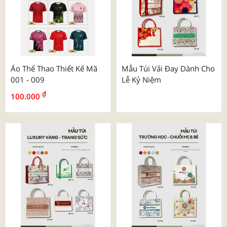
Áo Thể Thao Thiết Kế Mã
Mẫu Túi Vải Đay Dành Cho
001 - 009
Lễ Kỷ Niệm
₫
100.000