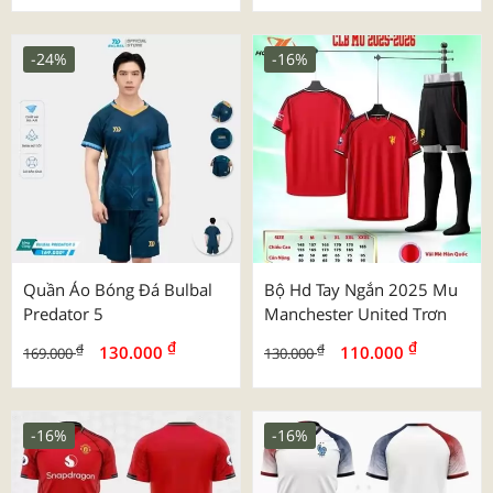
-24%
-16%
Quần Áo Bóng Đá Bulbal
Bộ Hd Tay Ngắn 2025 Mu
Predator 5
Manchester United Trơn
₫
₫
₫
₫
130.000
110.000
169.000
130.000
-16%
-16%