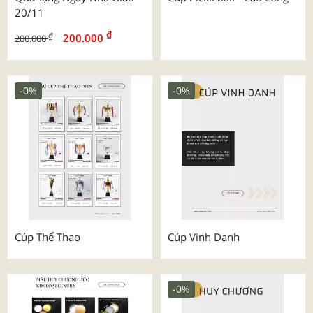
20/11
₫
₫
200.000
200.000
-0%
-0%
Cúp Thể Thao
Cúp Vinh Danh
-0%