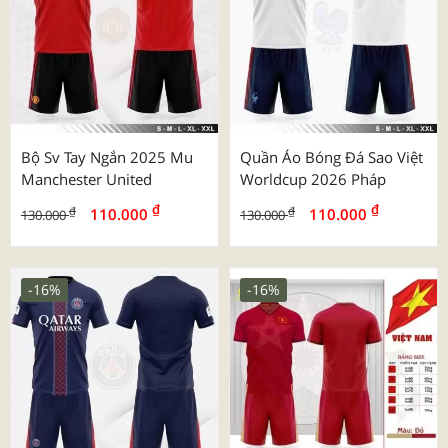
Bộ Sv Tay Ngắn 2025 Mu
Quần Áo Bóng Đá Sao Việt
Manchester United
Worldcup 2026 Pháp
₫
₫
₫
₫
110.000
110.000
130.000
130.000
-16%
-16%