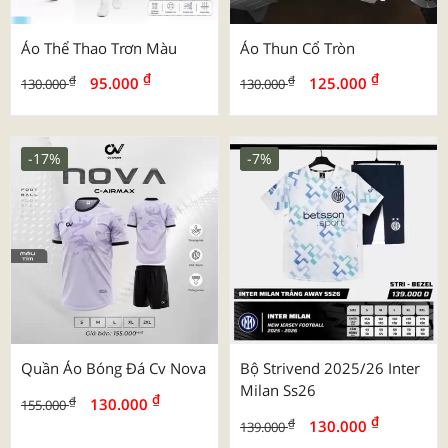
Áo Thể Thao Trơn Màu
Áo Thun Cổ Tròn
₫
₫
₫
₫
95.000
125.000
130.000
130.000
-17%
-7%
Quần Áo Bóng Đá Cv Nova
Bộ Strivend 2025/26 Inter
Milan Ss26
₫
₫
130.000
155.000
₫
₫
130.000
139.000