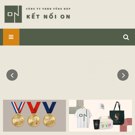
SẢN
PHẨM