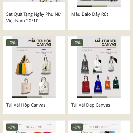
Set Quà Tặng Ngày Phụ Nữ
Mẫu Balo Dây Rút
Việt Nam 20/10
-0%
-0%
Túi Vải Hộp Canvas
Túi Vải Dẹp Canvas
-0%
-0%