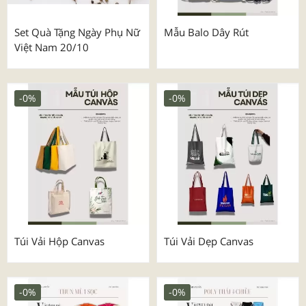
Set Quà Tặng Ngày Phụ Nữ
Mẫu Balo Dây Rút
Việt Nam 20/10
-0%
-0%
Túi Vải Hộp Canvas
Túi Vải Dẹp Canvas
-0%
-0%