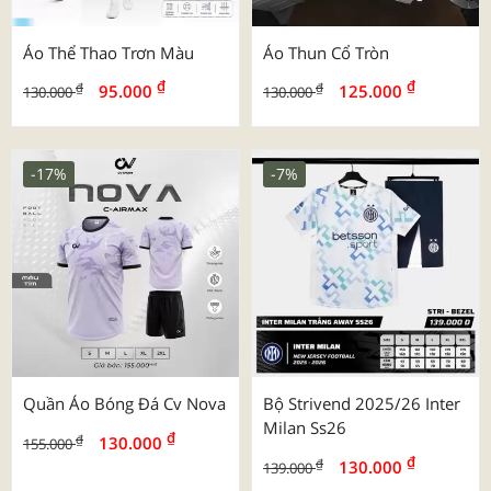
Áo Thể Thao Trơn Màu
Áo Thun Cổ Tròn
₫
₫
₫
₫
95.000
125.000
130.000
130.000
-17%
-7%
Quần Áo Bóng Đá Cv Nova
Bộ Strivend 2025/26 Inter
Milan Ss26
₫
₫
130.000
155.000
₫
₫
130.000
139.000