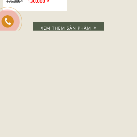
130.000
175.000
XEM THÊM SẢN PHẨM
DANH MỤC
Giới Thiệu
Dịch Vụ
Tin Tức
Liên Hệ
CHÍNH SÁCH & HƯỚNG DẪN