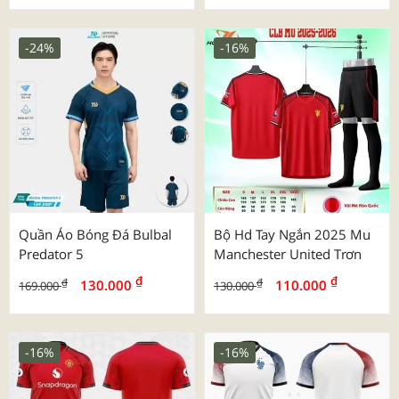
-24%
-16%
Quần Áo Bóng Đá Bulbal
Bộ Hd Tay Ngắn 2025 Mu
Predator 5
Manchester United Trơn
₫
₫
₫
₫
130.000
110.000
169.000
130.000
-16%
-16%