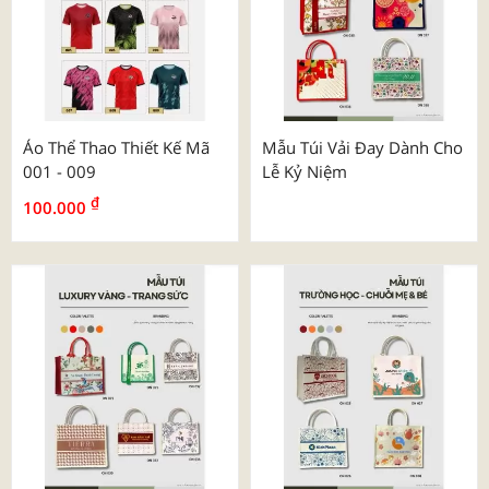
Áo Thể Thao Thiết Kế Mã
Mẫu Túi Vải Đay Dành Cho
001 - 009
Lễ Kỷ Niệm
₫
100.000