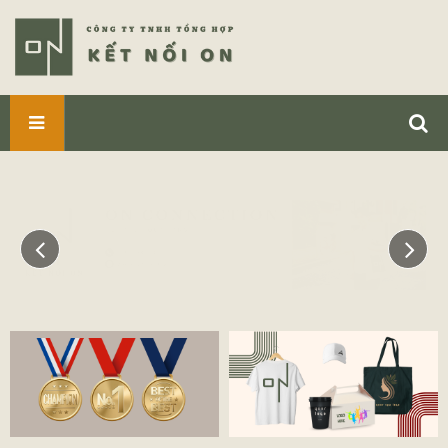
SẢN
PHẨM