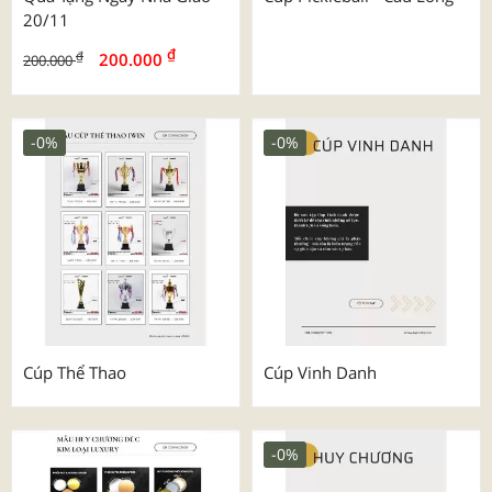
20/11
₫
₫
200.000
200.000
-0%
-0%
Cúp Thể Thao
Cúp Vinh Danh
-0%