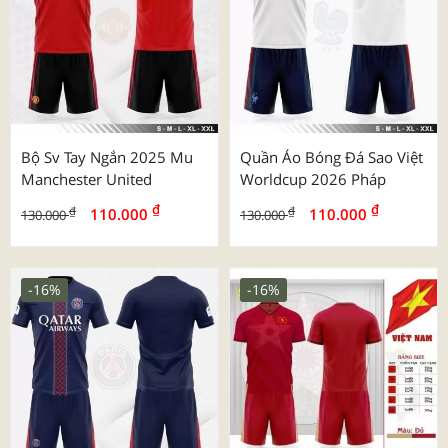
Bộ Sv Tay Ngắn 2025 Mu
Quần Áo Bóng Đá Sao Việt
Manchester United
Worldcup 2026 Pháp
₫
₫
₫
₫
110.000
110.000
130.000
130.000
-16%
-16%