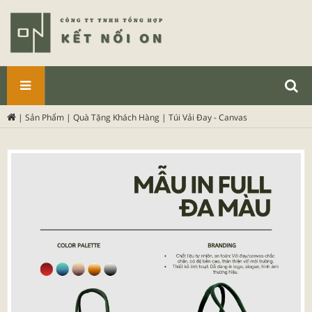
SẢN
|
Sản Phẩm
|
Quà Tặng Khách Hàng
|
Túi Vải Đay - Canvas
PHẨM