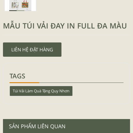
MẪU TÚI VẢI ĐAY IN FULL ĐA MÀU
LIÊN HỆ ĐẶT HÀNG
TAGS
Túi Vải Làm Quà Tặng Quy Nhơn
SẢN PHẨM LIÊN QUAN