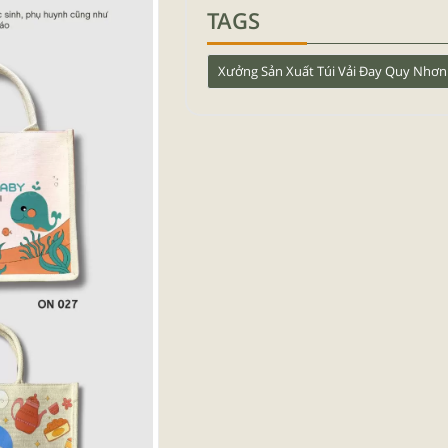
TAGS
Xưởng Sản Xuất Túi Vải Đay Quy Nhơn