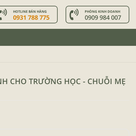
HOTLINE BÁN HÀNG
PHÒNG KINH DOANH
0931 788 775
0909 984 007
ÀNH CHO TRƯỜNG HỌC - CHUỖI MẸ