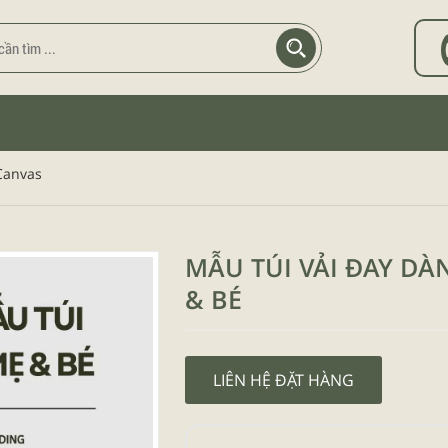
 Canvas
MẪU TÚI VẢI ĐAY D
& BÉ
LIÊN HỆ ĐẶT HÀNG