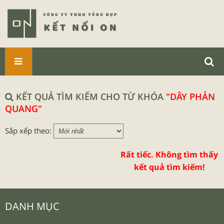
SẢN
PHẨM
KẾT QUẢ TÌM KIẾM CHO TỪ KHÓA
"DÂY PHẢN
QUANG"
Sắp xếp theo:
Rất tiếc. Không tìm thấy
kết quả tìm kiếm!
DANH MỤC