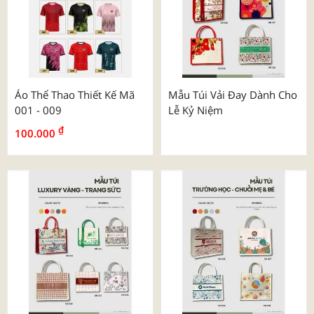
Áo Thể Thao Thiết Kế Mã
Mẫu Túi Vải Đay Dành Cho
001 - 009
Lễ Kỷ Niệm
₫
100.000