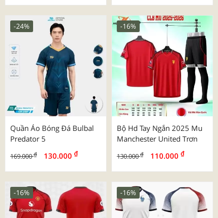
-24%
-16%
Quần Áo Bóng Đá Bulbal
Bộ Hd Tay Ngắn 2025 Mu
Predator 5
Manchester United Trơn
₫
₫
₫
₫
130.000
110.000
169.000
130.000
-16%
-16%