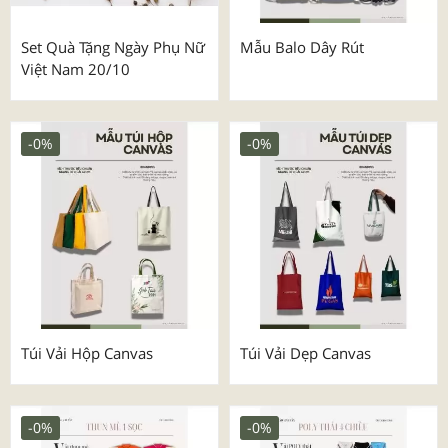
Set Quà Tặng Ngày Phụ Nữ
Mẫu Balo Dây Rút
Việt Nam 20/10
-0%
-0%
Túi Vải Hộp Canvas
Túi Vải Dẹp Canvas
-0%
-0%