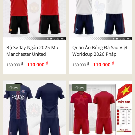
Bộ Sv Tay Ngắn 2025 Mu
Quần Áo Bóng Đá Sao Việt
Manchester United
Worldcup 2026 Pháp
₫
₫
₫
₫
110.000
110.000
130.000
130.000
-16%
-16%