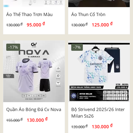
Áo Thể Thao Trơn Màu
Áo Thun Cổ Tròn
₫
₫
₫
₫
95.000
125.000
130.000
130.000
-17%
-7%
Quần Áo Bóng Đá Cv Nova
Bộ Strivend 2025/26 Inter
Milan Ss26
₫
₫
130.000
155.000
₫
₫
130.000
139.000