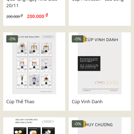
20/11
₫
₫
200.000
200.000
-0%
-0%
Cúp Thể Thao
Cúp Vinh Danh
-0%