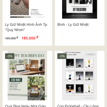
Ly Giữ Nhiệt Hình Ảnh Tp
Bình - Ly Giữ Nhiệt
"quy Nhơn"
₫
₫
185.000
185.000
-0%
-0%
Quà Tặng Ngày Nhà Giáo
Cúp Pickleball - Cầu Lông