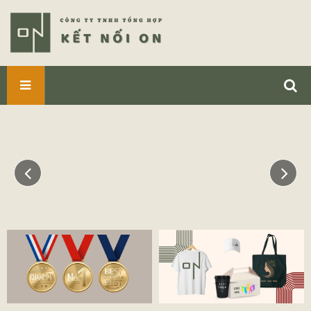
SẢN
PHẨM