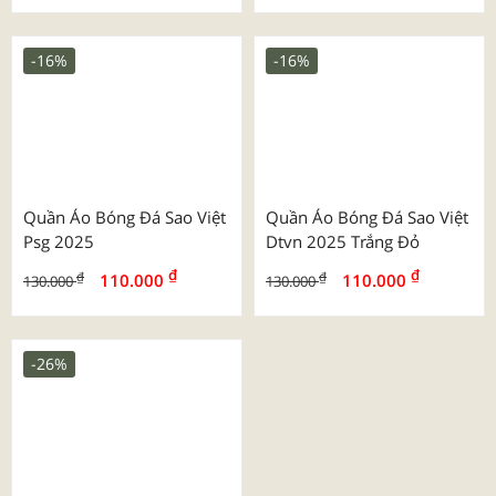
Quần Áo Bóng Đá Bulbal
Bộ Hd Tay Ngắn 2025 Mu
Predator 5
Manchester United Trơn
₫
₫
₫
₫
130.000
110.000
169.000
130.000
-16%
-16%
Bộ Sv Tay Ngắn 2025 Mu
Quần Áo Bóng Đá Sao Việt
Manchester United
Worldcup 2026 Pháp