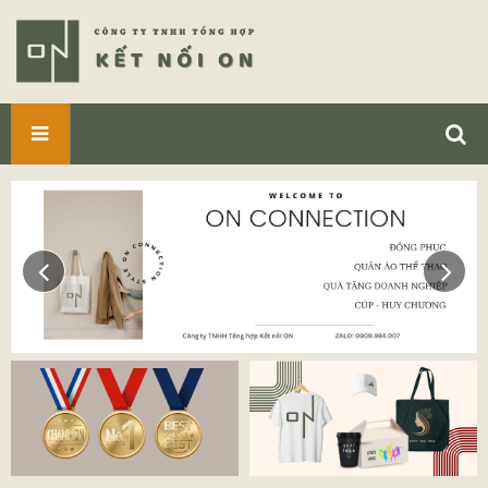
SẢN
PHẨM