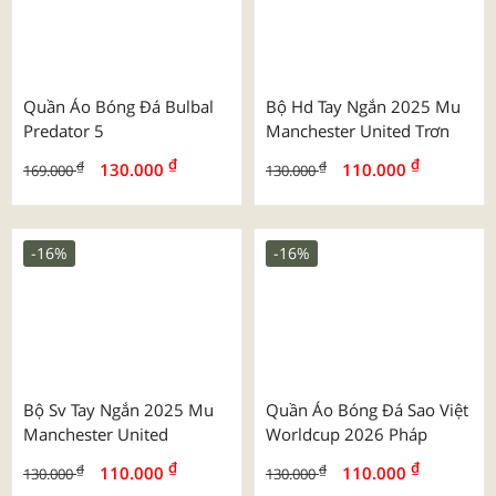
Áo Thể Thao Trơn Màu
Áo Thun Cổ Tròn
₫
₫
₫
₫
95.000
125.000
130.000
130.000
-17%
-7%
Quần Áo Bóng Đá Cv Nova
Bộ Strivend 2025/26 Inter
Milan Ss26
₫
₫
130.000
155.000
₫
₫
130.000
139.000
-24%
-16%