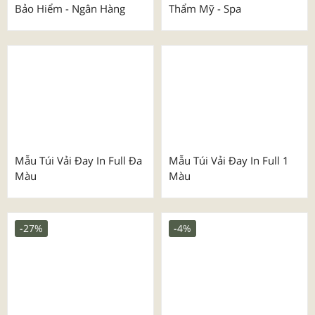
Mẫu Túi Vải Đay Luxury
Mẫu Túi Vải Đay Dành Cho
Vàng - Trang Sức
Trường Học - Chuỗi Mẹ &
Bé
Mẫu Túi Vải Đay Ngành
Mẫu Túi Vải Đay Ngành
Bảo Hiểm - Ngân Hàng
Thẩm Mỹ - Spa