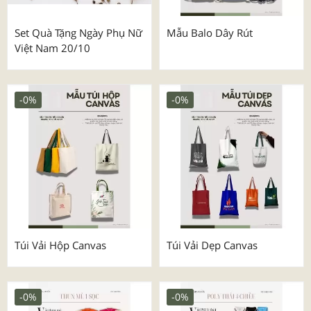
Set Quà Tặng Ngày Phụ Nữ
Mẫu Balo Dây Rút
Việt Nam 20/10
-0%
-0%
Túi Vải Hộp Canvas
Túi Vải Dẹp Canvas
-0%
-0%