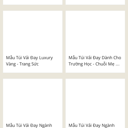
Áo Thể Thao Thiết Kế Mã
Mẫu Túi Vải Đay Dành Cho
001 - 009
Lễ Kỷ Niệm
₫
100.000