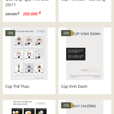
20/11
₫
₫
200.000
200.000
-0%
-0%
Cúp Thể Thao
Cúp Vinh Danh
-0%