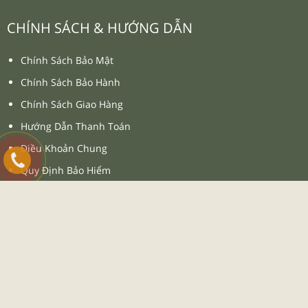
Quần Áo Bóng Đá Beyono
03 Roy
₫
₫
130.000
175.000
XEM THÊM SẢN PHẨM
DANH MỤC
Giới Thiệu
Dịch Vụ
Tin Tức