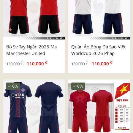
Bộ Sv Tay Ngắn 2025 Mu
Quần Áo Bóng Đá Sao Việt
Manchester United
Worldcup 2026 Pháp
₫
₫
₫
₫
110.000
110.000
130.000
130.000
-16%
-16%