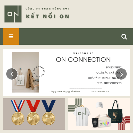
SẢN
PHẨM