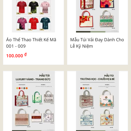
Áo Thể Thao Thiết Kế Mã
Mẫu Túi Vải Đay Dành Cho
001 - 009
Lễ Kỷ Niệm
₫
100.000