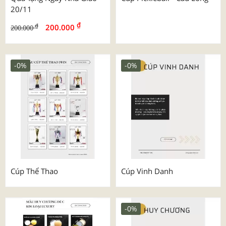
20/11
₫
₫
200.000
200.000
-0%
-0%
Cúp Thể Thao
Cúp Vinh Danh
-0%