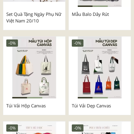
Set Quà Tặng Ngày Phụ Nữ
Mẫu Balo Dây Rút
Việt Nam 20/10
-0%
-0%
Túi Vải Hộp Canvas
Túi Vải Dẹp Canvas
-0%
-0%