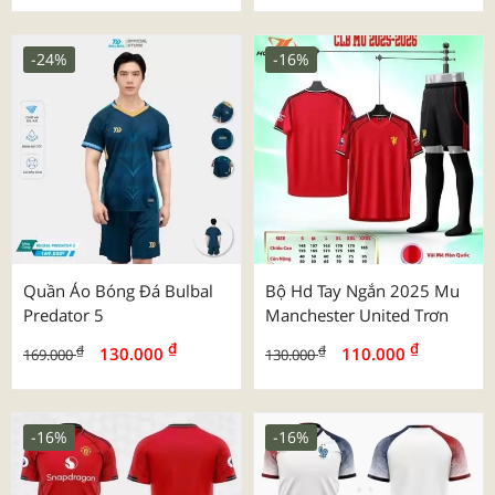
-24%
-16%
Quần Áo Bóng Đá Bulbal
Bộ Hd Tay Ngắn 2025 Mu
Predator 5
Manchester United Trơn
₫
₫
₫
₫
130.000
110.000
169.000
130.000
-16%
-16%