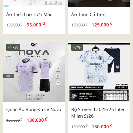
Áo Thể Thao Trơn Màu
Áo Thun Cổ Tròn
₫
₫
₫
₫
95.000
125.000
130.000
130.000
-17%
-7%
Quần Áo Bóng Đá Cv Nova
Bộ Strivend 2025/26 Inter
Milan Ss26
₫
₫
130.000
155.000
₫
₫
130.000
139.000