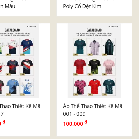
ơn Màu
Poly Cổ Dệt Kim
Thao Thiết Kế Mã
Áo Thể Thao Thiết Kế Mã
27
001 - 009
₫
₫
0
100.000