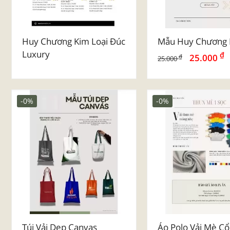
Huy Chương Kim Loại Đúc
Mẫu Huy Chương 
Luxury
₫
25.000
₫
25.000
-0%
-0%
Túi Vải Dẹp Canvas
Áo Polo Vải Mè Cổ