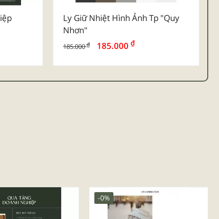
iệp
Ly Giữ Nhiệt Hình Ảnh Tp "quy
Nhơn"
₫
185.000
₫
185.000
-0%