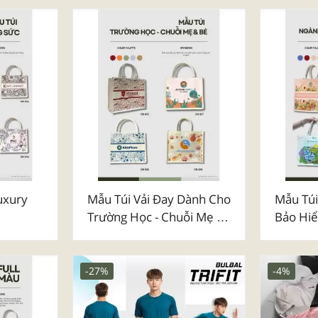
uxury
Mẫu Túi Vải Đay Dành Cho
Mẫu Túi
Trường Học - Chuỗi Mẹ &
Bảo Hi
Bé
-27%
-4%