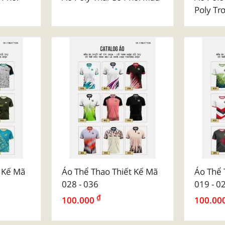
Poly Tr
t Kế Mã
Áo Thể Thao Thiết Kế Mã
Áo Thể 
028 - 036
019 - 0
₫
100.000
100.00