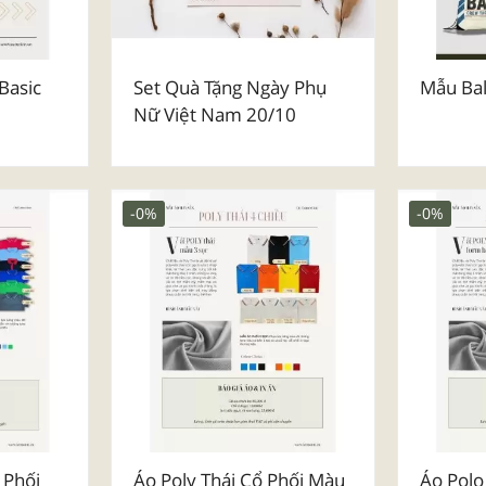
Basic
Set Quà Tặng Ngày Phụ
Mẫu Bal
Nữ Việt Nam 20/10
-0%
-0%
 Phối
Áo Poly Thái Cổ Phối Màu
Áo Polo