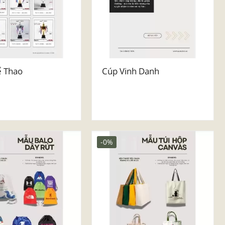
ể Thao
Cúp Vinh Danh
-0%