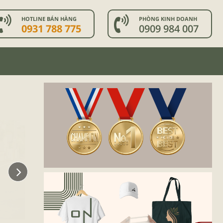
HOTLINE BÁN HÀNG
PHÒNG KINH DOANH
0931 788 775
0909 984 007