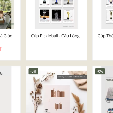
à Giáo
Cúp Pickleball - Cầu Lông
Cúp Th
₫
-0%
-0%