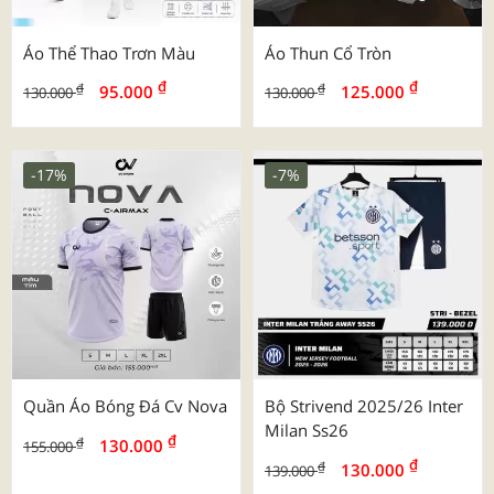
Áo Thể Thao Trơn Màu
Áo Thun Cổ Tròn
₫
₫
₫
₫
95.000
125.000
130.000
130.000
-17%
-7%
Quần Áo Bóng Đá Cv Nova
Bộ Strivend 2025/26 Inter
Milan Ss26
₫
₫
130.000
155.000
₫
₫
130.000
139.000