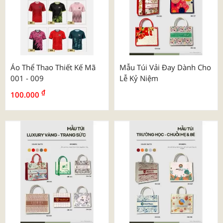
Áo Thể Thao Thiết Kế Mã
Mẫu Túi Vải Đay Dành Cho
001 - 009
Lễ Kỷ Niệm
₫
100.000