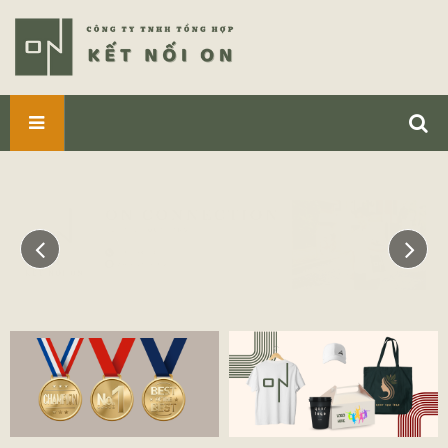
SẢN
PHẨM