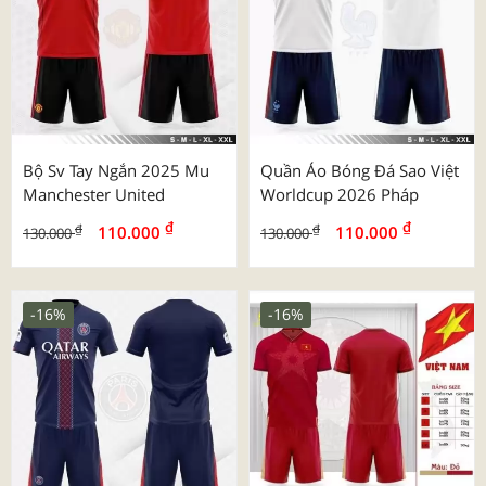
Bộ Sv Tay Ngắn 2025 Mu
Quần Áo Bóng Đá Sao Việt
Manchester United
Worldcup 2026 Pháp
₫
₫
₫
₫
110.000
110.000
130.000
130.000
-16%
-16%