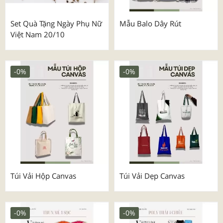
Set Quà Tặng Ngày Phụ Nữ
Mẫu Balo Dây Rút
Việt Nam 20/10
-0%
-0%
Túi Vải Hộp Canvas
Túi Vải Dẹp Canvas
-0%
-0%