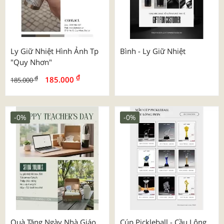
Ly Giữ Nhiệt Hình Ảnh Tp
Bình - Ly Giữ Nhiệt
"quy Nhơn"
₫
₫
185.000
185.000
-0%
-0%
Quà Tặng Ngày Nhà Giáo
Cúp Pickleball - Cầu Lông