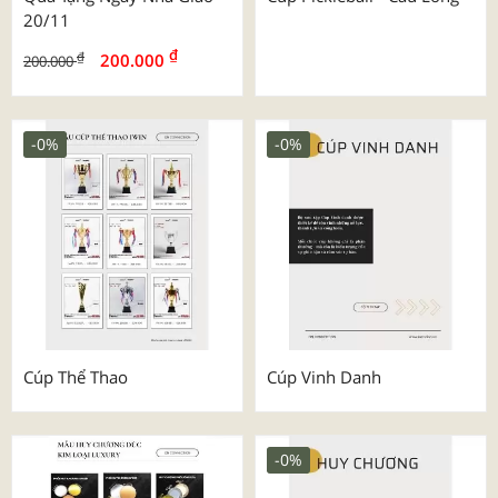
20/11
₫
₫
200.000
200.000
-0%
-0%
Cúp Thể Thao
Cúp Vinh Danh
-0%