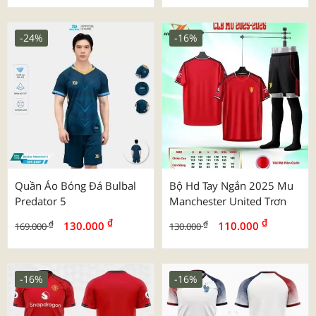
-24%
-16%
Quần Áo Bóng Đá Bulbal
Bộ Hd Tay Ngắn 2025 Mu
Predator 5
Manchester United Trơn
₫
₫
₫
₫
130.000
110.000
169.000
130.000
-16%
-16%