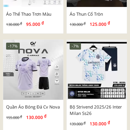
Áo Thể Thao Trơn Màu
Áo Thun Cổ Tròn
₫
₫
₫
₫
95.000
125.000
130.000
130.000
-17%
-7%
Quần Áo Bóng Đá Cv Nova
Bộ Strivend 2025/26 Inter
Milan Ss26
₫
₫
130.000
155.000
₫
₫
130.000
139.000