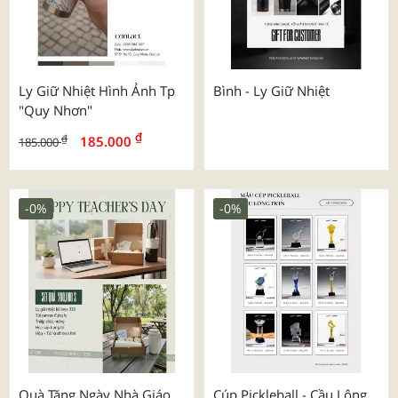
Ly Giữ Nhiệt Hình Ảnh Tp
Bình - Ly Giữ Nhiệt
"quy Nhơn"
₫
₫
185.000
185.000
-0%
-0%
Quà Tặng Ngày Nhà Giáo
Cúp Pickleball - Cầu Lông