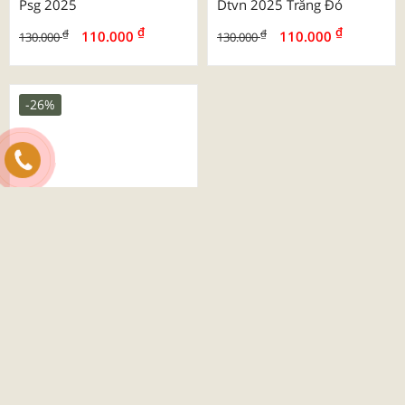
Psg 2025
Dtvn 2025 Trắng Đỏ
₫
₫
₫
₫
110.000
110.000
130.000
130.000
-26%
Quần Áo Bóng Đá Beyono
03 Roy
₫
₫
130.000
175.000
XEM THÊM SẢN PHẨM