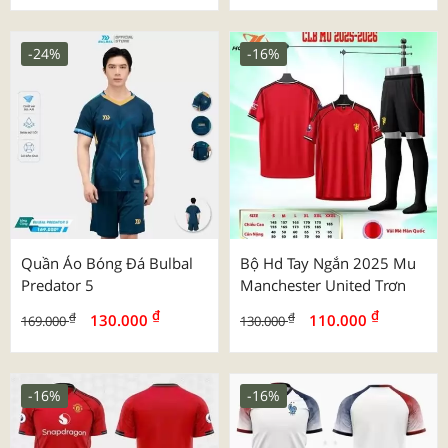
-24%
-16%
Quần Áo Bóng Đá Bulbal
Bộ Hd Tay Ngắn 2025 Mu
Predator 5
Manchester United Trơn
₫
₫
₫
₫
130.000
110.000
169.000
130.000
-16%
-16%