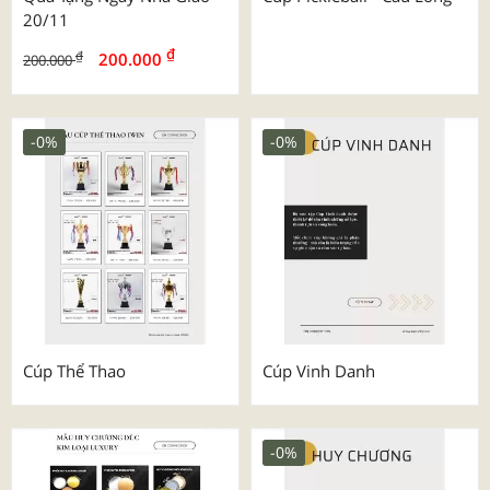
20/11
₫
₫
200.000
200.000
-0%
-0%
Cúp Thể Thao
Cúp Vinh Danh
-0%