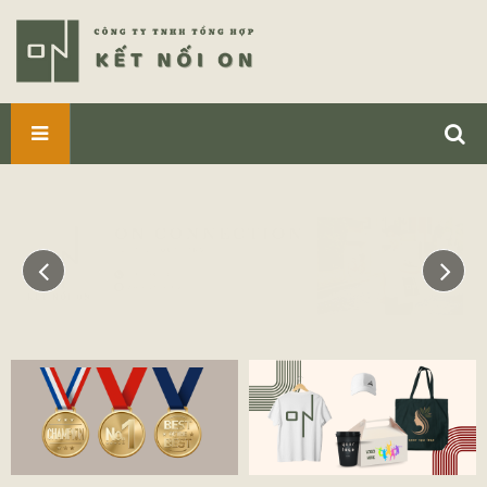
SẢN
PHẨM