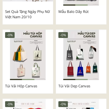
Set Quà Tặng Ngày Phụ Nữ
Mẫu Balo Dây Rút
Việt Nam 20/10
-0%
-0%
Túi Vải Hộp Canvas
Túi Vải Dẹp Canvas
-0%
-0%