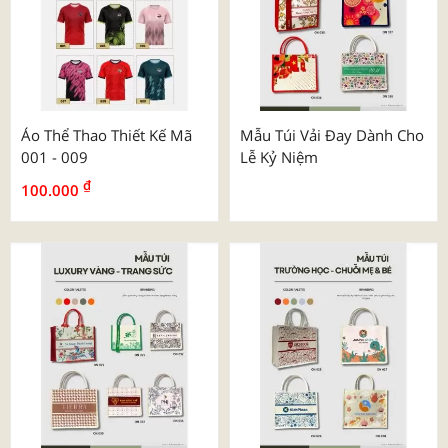
Áo Thể Thao Thiết Kế Mã
Mẫu Túi Vải Đay Dành Cho
001 - 009
Lễ Kỷ Niệm
₫
100.000