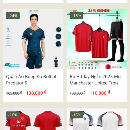
-24%
-16%
Quần Áo Bóng Đá Bulbal
Bộ Hd Tay Ngắn 2025 Mu
Predator 5
Manchester United Trơn
₫
₫
₫
₫
130.000
110.000
169.000
130.000
-16%
-16%