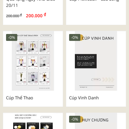
20/11
₫
₫
200.000
200.000
-0%
-0%
Cúp Thể Thao
Cúp Vinh Danh
-0%