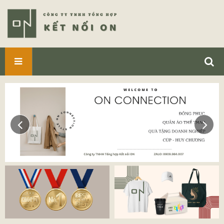
SẢN
PHẨM