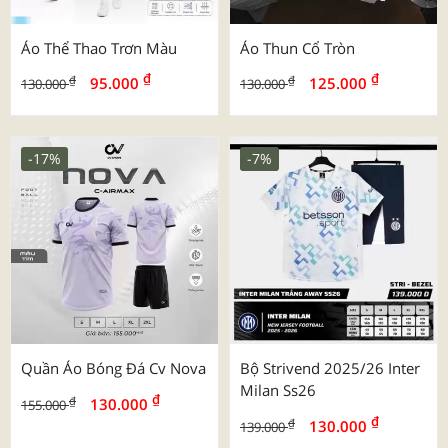
Áo Thể Thao Trơn Màu
Áo Thun Cổ Tròn
₫
₫
₫
₫
95.000
125.000
130.000
130.000
-17%
-7%
Quần Áo Bóng Đá Cv Nova
Bộ Strivend 2025/26 Inter
Milan Ss26
₫
₫
130.000
155.000
₫
₫
130.000
139.000