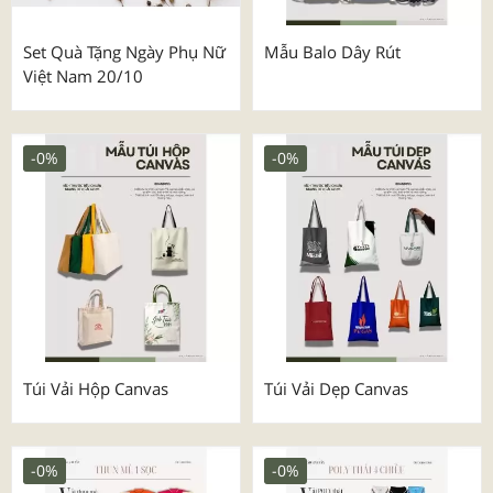
Set Quà Tặng Ngày Phụ Nữ
Mẫu Balo Dây Rút
Việt Nam 20/10
-0%
-0%
Túi Vải Hộp Canvas
Túi Vải Dẹp Canvas
-0%
-0%