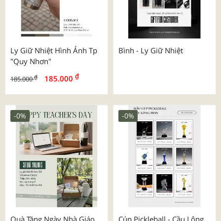
Ly Giữ Nhiệt Hình Ảnh Tp
Bình - Ly Giữ Nhiệt
"quy Nhơn"
₫
₫
185.000
185.000
-0%
-0%
Quà Tặng Ngày Nhà Giáo
Cúp Pickleball - Cầu Lông