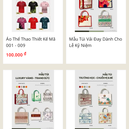
Áo Thể Thao Thiết Kế Mã
Mẫu Túi Vải Đay Dành Cho
001 - 009
Lễ Kỷ Niệm
₫
100.000