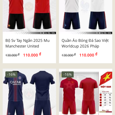
Bộ Sv Tay Ngắn 2025 Mu
Quần Áo Bóng Đá Sao Việt
Manchester United
Worldcup 2026 Pháp
₫
₫
₫
₫
110.000
110.000
130.000
130.000
-16%
-16%