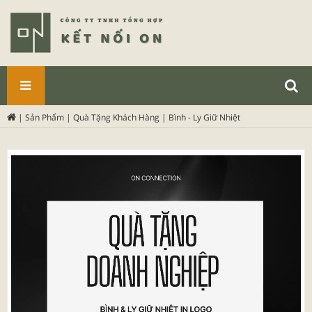
SẢN
|
Sản Phẩm
|
Quà Tặng Khách Hàng
|
Bình - Ly Giữ Nhiệt
PHẨM