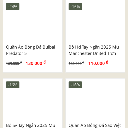
Áo Thể Thao Trơn Màu
Áo Thun Cổ Tròn
₫
₫
₫
₫
95.000
125.000
130.000
130.000
-17%
-7%
Quần Áo Bóng Đá Cv Nova
Bộ Strivend 2025/26 Inter
Milan Ss26
₫
₫
130.000
155.000
₫
₫
130.000
139.000