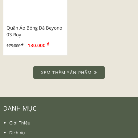
Bộ Sv Tay Ngắn 2025 Mu
Quần Áo Bóng Đá Sao Việt
Manchester United
Worldcup 2026 Pháp
₫
₫
₫
₫
110.000
110.000
130.000
130.000
-16%
-16%