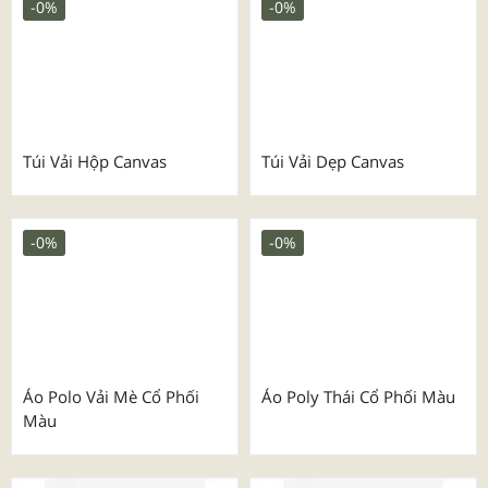
Set Quà Tặng Ngày Phụ Nữ
Mẫu Balo Dây Rút
Việt Nam 20/10
-0%
-0%
Túi Vải Hộp Canvas
Túi Vải Dẹp Canvas
-0%
-0%