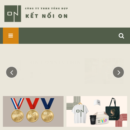
SẢN
PHẨM