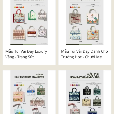
Áo Thể Thao Thiết Kế Mã
Mẫu Túi Vải Đay Dành Cho
001 - 009
Lễ Kỷ Niệm
₫
100.000