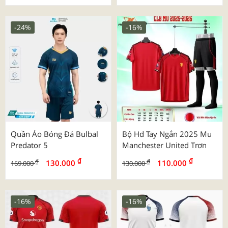
-24%
-16%
Quần Áo Bóng Đá Bulbal
Bộ Hd Tay Ngắn 2025 Mu
Predator 5
Manchester United Trơn
₫
₫
₫
₫
130.000
110.000
169.000
130.000
-16%
-16%