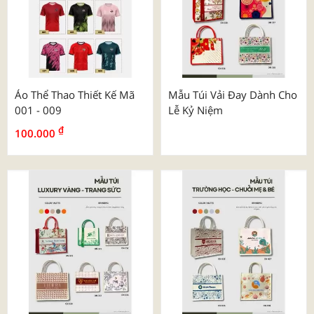
Áo Thể Thao Thiết Kế Mã
Mẫu Túi Vải Đay Dành Cho
001 - 009
Lễ Kỷ Niệm
₫
100.000