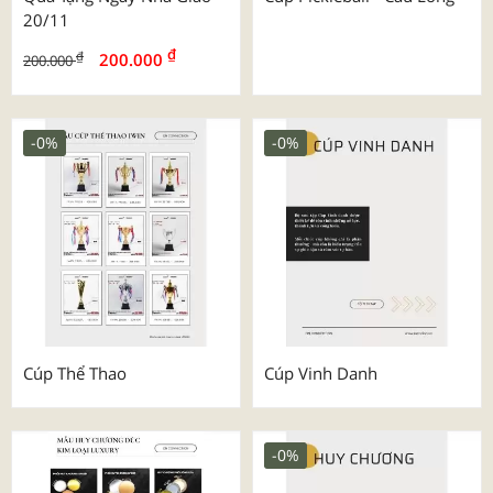
20/11
₫
₫
200.000
200.000
-0%
-0%
Cúp Thể Thao
Cúp Vinh Danh
-0%