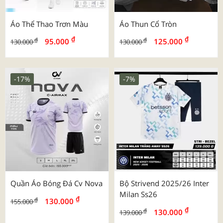
Áo Thể Thao Trơn Màu
Áo Thun Cổ Tròn
₫
₫
₫
₫
95.000
125.000
130.000
130.000
-17%
-7%
Quần Áo Bóng Đá Cv Nova
Bộ Strivend 2025/26 Inter
Milan Ss26
₫
₫
130.000
155.000
₫
₫
130.000
139.000