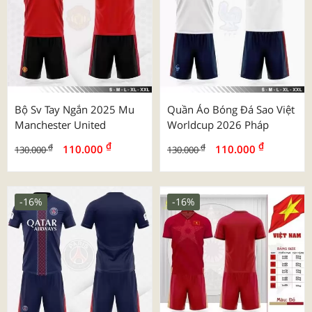
Bộ Sv Tay Ngắn 2025 Mu
Quần Áo Bóng Đá Sao Việt
Manchester United
Worldcup 2026 Pháp
₫
₫
₫
₫
110.000
110.000
130.000
130.000
-16%
-16%