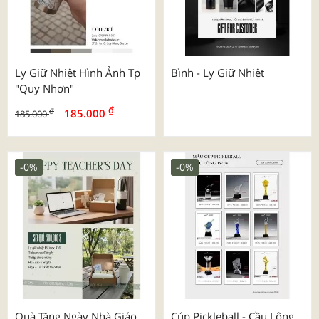
Ly Giữ Nhiệt Hình Ảnh Tp
Bình - Ly Giữ Nhiệt
"quy Nhơn"
₫
₫
185.000
185.000
-0%
-0%
Quà Tặng Ngày Nhà Giáo
Cúp Pickleball - Cầu Lông