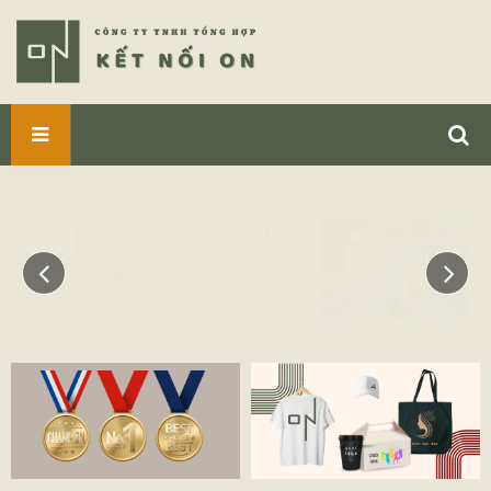
SẢN
PHẨM