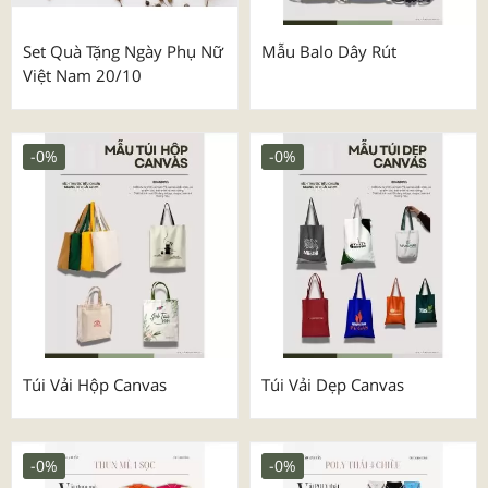
Set Quà Tặng Ngày Phụ Nữ
Mẫu Balo Dây Rút
Việt Nam 20/10
-0%
-0%
Túi Vải Hộp Canvas
Túi Vải Dẹp Canvas
-0%
-0%