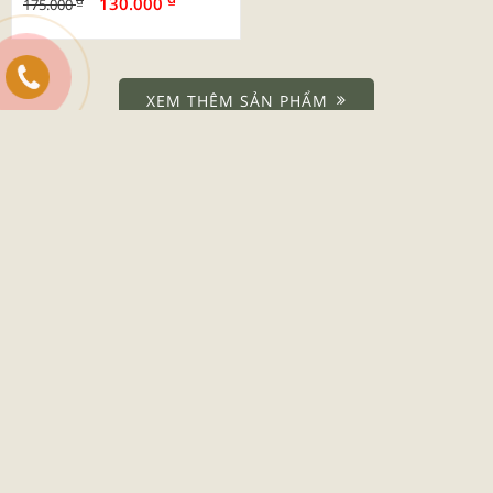
130.000
175.000
XEM THÊM SẢN PHẨM
DANH MỤC
Giới Thiệu
Dịch Vụ
Tin Tức
Liên Hệ
CHÍNH SÁCH & HƯỚNG DẪN