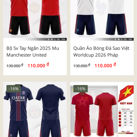
Bộ Sv Tay Ngắn 2025 Mu
Quần Áo Bóng Đá Sao Việt
Manchester United
Worldcup 2026 Pháp
₫
₫
₫
₫
110.000
110.000
130.000
130.000
-16%
-16%