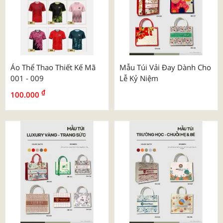
Áo Thể Thao Thiết Kế Mã
Mẫu Túi Vải Đay Dành Cho
001 - 009
Lễ Kỷ Niệm
₫
100.000