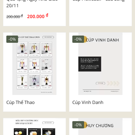
20/11
₫
₫
200.000
200.000
-0%
-0%
Cúp Thể Thao
Cúp Vinh Danh
-0%