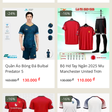
-24%
-16%
Quần Áo Bóng Đá Bulbal
Bộ Hd Tay Ngắn 2025 Mu
Predator 5
Manchester United Trơn
₫
₫
₫
₫
130.000
110.000
169.000
130.000
-16%
-16%