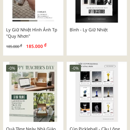
Ly Giữ Nhiệt Hình Ảnh Tp
Bình - Ly Giữ Nhiệt
"quy Nhơn"
₫
₫
185.000
185.000
-0%
-0%
Quà Tặng Ngày Nhà Giáo
Cúp Pickleball - Cầu Lông