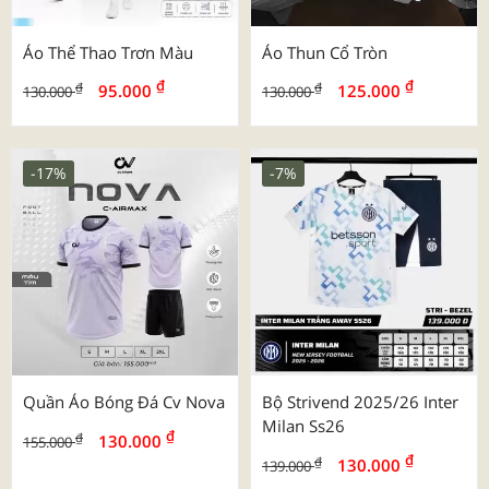
Áo Thể Thao Trơn Màu
Áo Thun Cổ Tròn
₫
₫
₫
₫
95.000
125.000
130.000
130.000
-17%
-7%
Quần Áo Bóng Đá Cv Nova
Bộ Strivend 2025/26 Inter
Milan Ss26
₫
₫
130.000
155.000
₫
₫
130.000
139.000