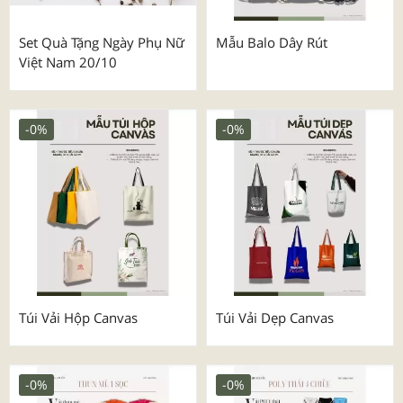
Set Quà Tặng Ngày Phụ Nữ
Mẫu Balo Dây Rút
Việt Nam 20/10
-0%
-0%
Túi Vải Hộp Canvas
Túi Vải Dẹp Canvas
-0%
-0%