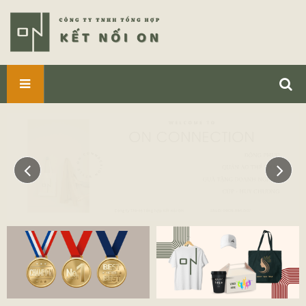
SẢN
PHẨM