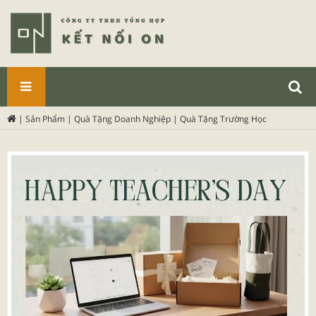
SẢN
|
Sản Phẩm
|
Quà Tặng Doanh Nghiệp
|
Quà Tặng Trường Học
PHẨM