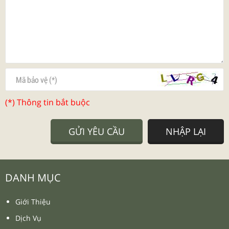
(*) Thông tin bắt buộc
GỬI YÊU CẦU
NHẬP LẠI
DANH MỤC
Giới Thiệu
Dịch Vụ