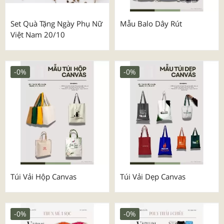
Set Quà Tặng Ngày Phụ Nữ
Mẫu Balo Dây Rút
Việt Nam 20/10
-0%
-0%
Túi Vải Hộp Canvas
Túi Vải Dẹp Canvas
-0%
-0%