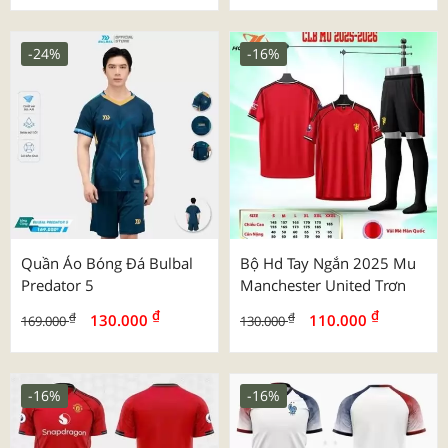
-24%
-16%
Quần Áo Bóng Đá Bulbal
Bộ Hd Tay Ngắn 2025 Mu
Predator 5
Manchester United Trơn
₫
₫
₫
₫
130.000
110.000
169.000
130.000
-16%
-16%