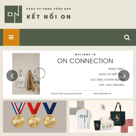
SẢN
PHẨM