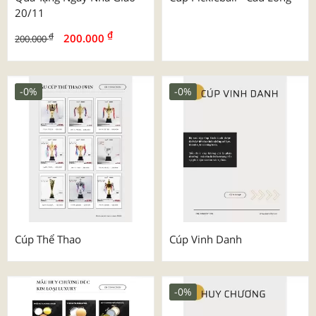
20/11
₫
₫
200.000
200.000
-0%
-0%
Cúp Thể Thao
Cúp Vinh Danh
-0%