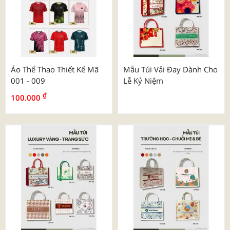
Áo Thể Thao Thiết Kế Mã
Mẫu Túi Vải Đay Dành Cho
001 - 009
Lễ Kỷ Niệm
₫
100.000