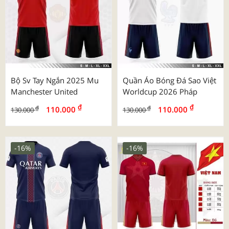
Bộ Sv Tay Ngắn 2025 Mu
Quần Áo Bóng Đá Sao Việt
Manchester United
Worldcup 2026 Pháp
₫
₫
₫
₫
110.000
110.000
130.000
130.000
-16%
-16%