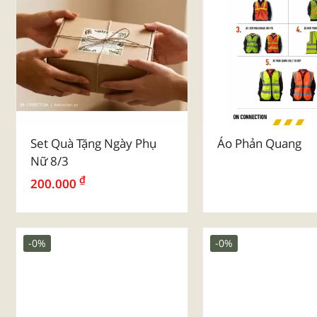
Set Quà Tặng Ngày Phụ
Áo Phản Quang
Nữ 8/3
₫
200.000
-0%
-0%