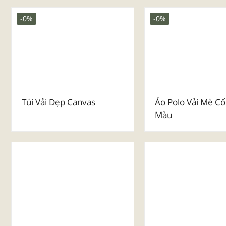
Huy Chương Kim Loại Đúc
Mẫu Huy Chương 
Luxury
₫
25.000
₫
25.000
-0%
-0%
Túi Vải Dẹp Canvas
Áo Polo Vải Mè Cổ