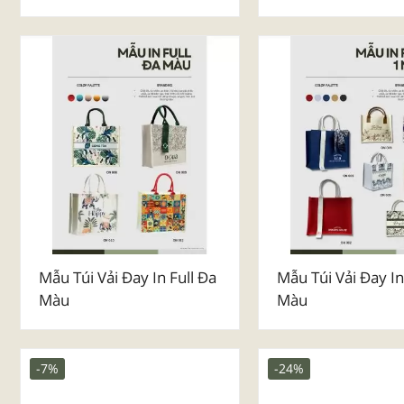
Mẫu Túi Vải Đay Dành Cho
Mẫu Túi Vải Đay L
Lễ Kỷ Niệm
Vàng - Trang Sức