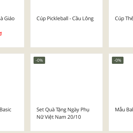
à Giáo
Cúp Pickleball - Cầu Lông
Cúp Th
₫
-0%
-0%