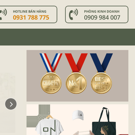
HOTLINE BÁN HÀNG
PHÒNG KINH DOANH
0931 788 775
0909 984 007