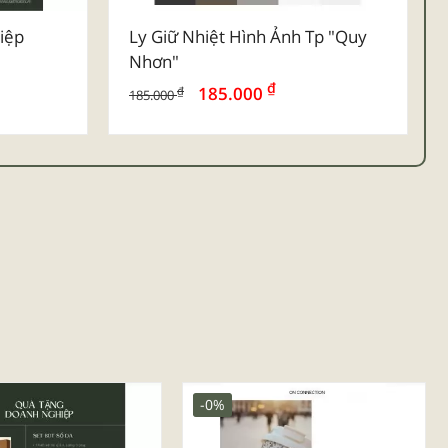
iệp
Ly Giữ Nhiệt Hình Ảnh Tp "quy
Nhơn"
₫
185.000
₫
185.000
-0%