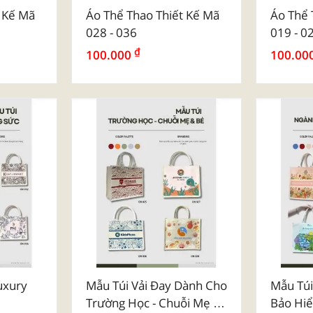
Poly Tr
t Kế Mã
Áo Thể Thao Thiết Kế Mã
Áo Thể 
028 - 036
019 - 0
₫
100.000
100.00