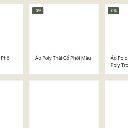
Basic
Set Quà Tặng Ngày Phụ
Mẫu Bal
Nữ Việt Nam 20/10
-0%
-0%
 Phối
Áo Poly Thái Cổ Phối Màu
Áo Polo