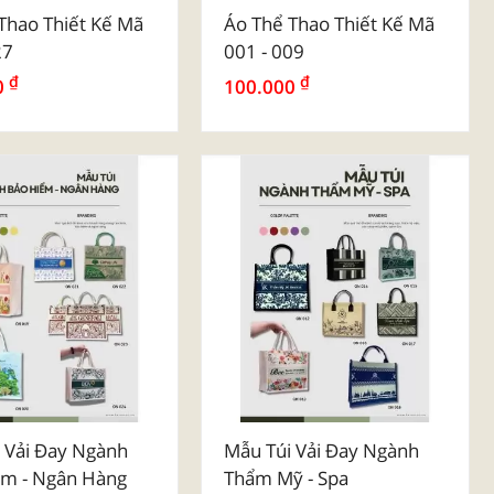
ơn Màu
Poly Cổ Dệt Kim
Thao Thiết Kế Mã
Áo Thể Thao Thiết Kế Mã
27
001 - 009
₫
₫
0
100.000