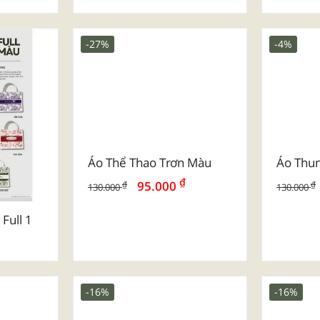
uxury
Mẫu Túi Vải Đay Dành Cho
Mẫu Túi
Trường Học - Chuỗi Mẹ &
Bảo Hi
Bé
-27%
-4%