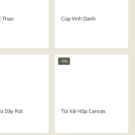
ể Thao
Cúp Vinh Danh
-0%