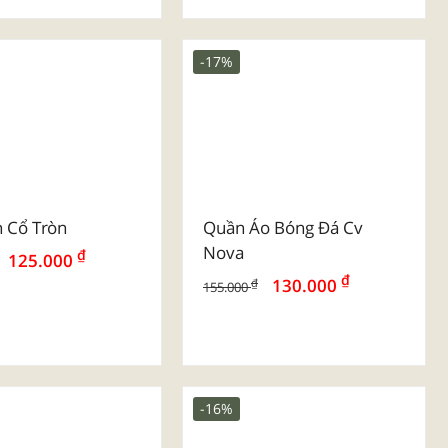
 Vải Đay Ngành
Mẫu Túi Vải Đay Ngành
ểm - Ngân Hàng
Thẩm Mỹ - Spa
-17%