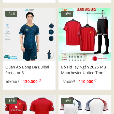
-24%
-16%
Quần Áo Bóng Đá Bulbal
Bộ Hd Tay Ngắn 2025 Mu
Predator 5
Manchester United Trơn
₫
₫
₫
₫
130.000
110.000
169.000
130.000
-16%
-16%