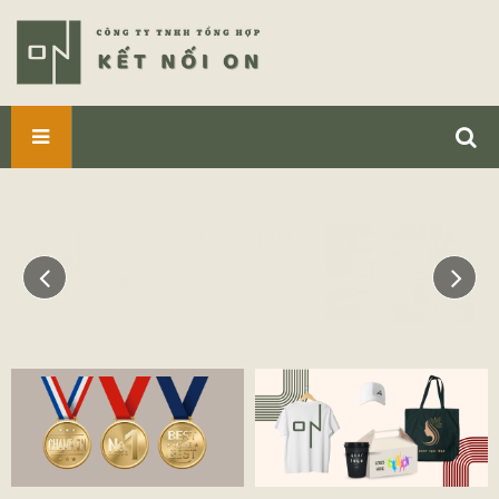
SẢN
PHẨM