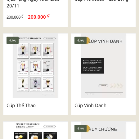
20/11
₫
₫
200.000
200.000
-0%
-0%
Cúp Thể Thao
Cúp Vinh Danh
-0%