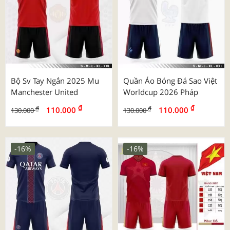
Bộ Sv Tay Ngắn 2025 Mu
Quần Áo Bóng Đá Sao Việt
Manchester United
Worldcup 2026 Pháp
₫
₫
₫
₫
110.000
110.000
130.000
130.000
-16%
-16%