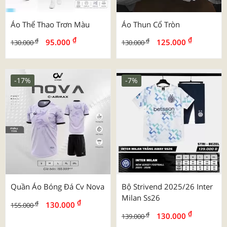
Áo Thể Thao Trơn Màu
Áo Thun Cổ Tròn
₫
₫
₫
₫
95.000
125.000
130.000
130.000
-17%
-7%
Quần Áo Bóng Đá Cv Nova
Bộ Strivend 2025/26 Inter
Milan Ss26
₫
₫
130.000
155.000
₫
₫
130.000
139.000