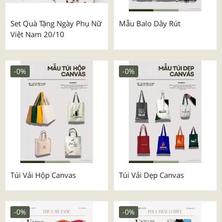
Set Quà Tặng Ngày Phụ Nữ
Mẫu Balo Dây Rút
Việt Nam 20/10
-0%
-0%
Túi Vải Hộp Canvas
Túi Vải Dẹp Canvas
-0%
-0%