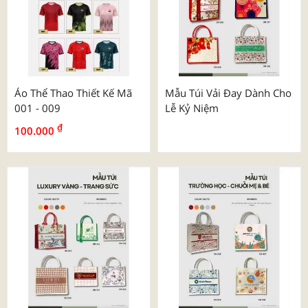
Áo Thể Thao Thiết Kế Mã
Mẫu Túi Vải Đay Dành Cho
001 - 009
Lễ Kỷ Niệm
₫
100.000