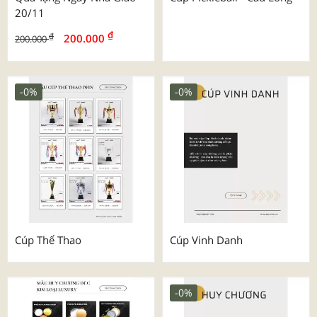
20/11
₫
₫
200.000
200.000
-0%
-0%
Cúp Thể Thao
Cúp Vinh Danh
-0%