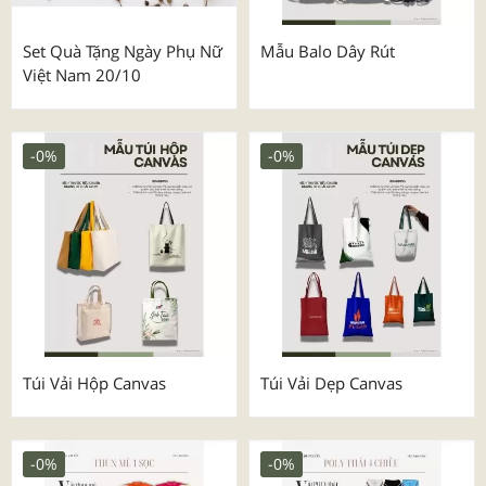
Set Quà Tặng Ngày Phụ Nữ
Mẫu Balo Dây Rút
Việt Nam 20/10
-0%
-0%
Túi Vải Hộp Canvas
Túi Vải Dẹp Canvas
-0%
-0%