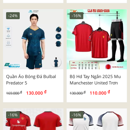
-24%
-16%
Quần Áo Bóng Đá Bulbal
Bộ Hd Tay Ngắn 2025 Mu
Predator 5
Manchester United Trơn
₫
₫
₫
₫
130.000
110.000
169.000
130.000
-16%
-16%