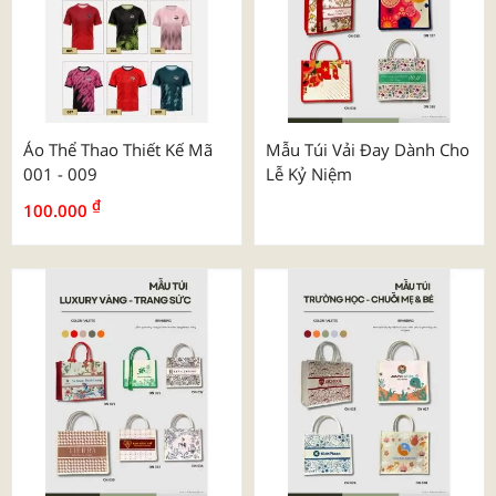
Áo Thể Thao Thiết Kế Mã
Mẫu Túi Vải Đay Dành Cho
001 - 009
Lễ Kỷ Niệm
₫
100.000