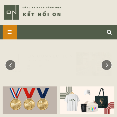
SẢN
PHẨM