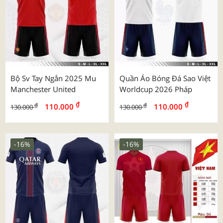
Bộ Sv Tay Ngắn 2025 Mu
Quần Áo Bóng Đá Sao Việt
Manchester United
Worldcup 2026 Pháp
₫
₫
₫
₫
110.000
110.000
130.000
130.000
-16%
-16%