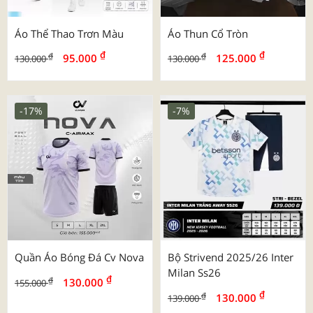
Áo Thể Thao Trơn Màu
Áo Thun Cổ Tròn
₫
₫
₫
₫
95.000
125.000
130.000
130.000
-17%
-7%
Quần Áo Bóng Đá Cv Nova
Bộ Strivend 2025/26 Inter
Milan Ss26
₫
₫
130.000
155.000
₫
₫
130.000
139.000