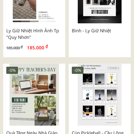
Ly Giữ Nhiệt Hình Ảnh Tp
Bình - Ly Giữ Nhiệt
"quy Nhơn"
₫
₫
185.000
185.000
-0%
-0%
Quà Tặng Ngày Nhà Giáo
Cúp Pickleball - Cầu Lông