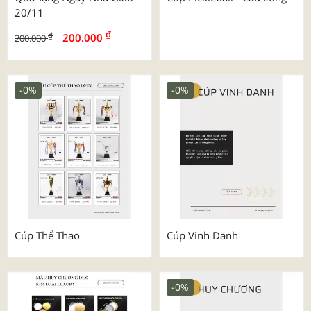
20/11
₫
₫
200.000
200.000
-0%
-0%
Cúp Thể Thao
Cúp Vinh Danh
-0%