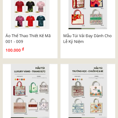
Áo Thể Thao Thiết Kế Mã
Mẫu Túi Vải Đay Dành Cho
001 - 009
Lễ Kỷ Niệm
₫
100.000