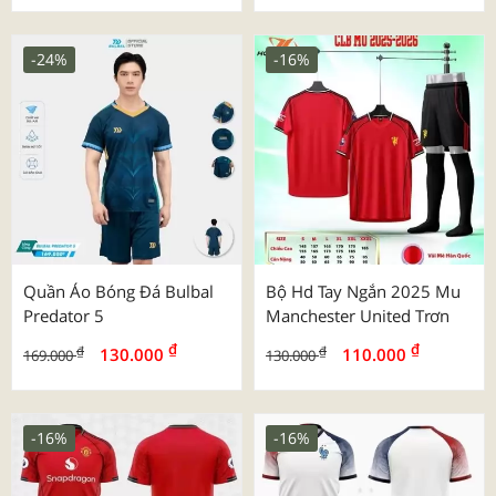
-24%
-16%
Quần Áo Bóng Đá Bulbal
Bộ Hd Tay Ngắn 2025 Mu
Predator 5
Manchester United Trơn
₫
₫
₫
₫
130.000
110.000
169.000
130.000
-16%
-16%