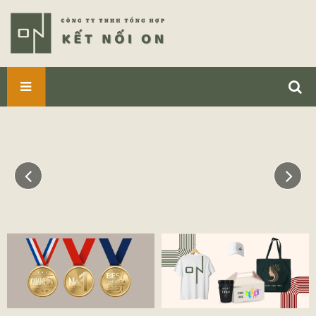
SẢN
PHẨM