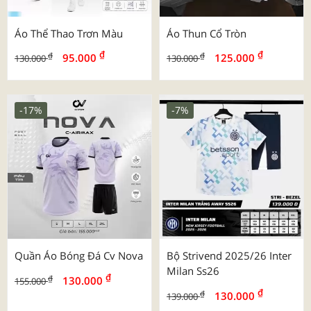
Áo Thể Thao Trơn Màu
Áo Thun Cổ Tròn
₫
₫
₫
₫
95.000
125.000
130.000
130.000
-17%
-7%
Quần Áo Bóng Đá Cv Nova
Bộ Strivend 2025/26 Inter
Milan Ss26
₫
₫
130.000
155.000
₫
₫
130.000
139.000