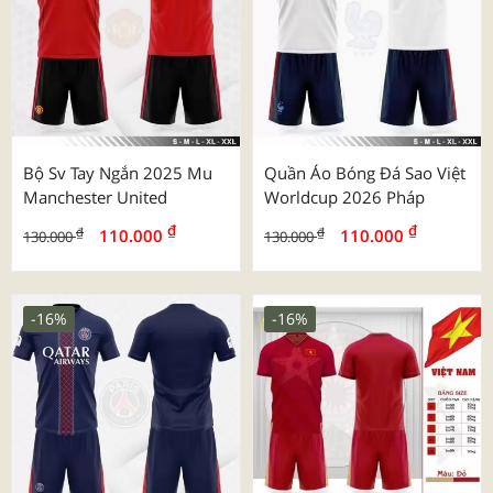
Bộ Sv Tay Ngắn 2025 Mu
Quần Áo Bóng Đá Sao Việt
Manchester United
Worldcup 2026 Pháp
₫
₫
₫
₫
110.000
110.000
130.000
130.000
-16%
-16%