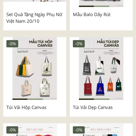
Set Quà Tặng Ngày Phụ Nữ
Mẫu Balo Dây Rút
Việt Nam 20/10
-0%
-0%
Túi Vải Hộp Canvas
Túi Vải Dẹp Canvas
-0%
-0%