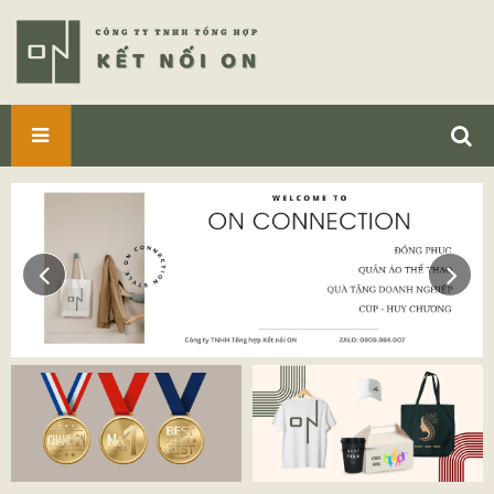
SẢN
PHẨM