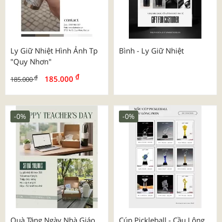
Ly Giữ Nhiệt Hình Ảnh Tp
Bình - Ly Giữ Nhiệt
"quy Nhơn"
₫
₫
185.000
185.000
-0%
-0%
Quà Tặng Ngày Nhà Giáo
Cúp Pickleball - Cầu Lông