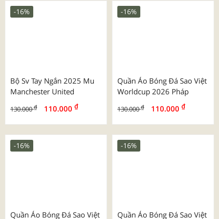
Áo Thể Thao Trơn Màu
Áo Thun Cổ Tròn
₫
₫
₫
₫
95.000
125.000
130.000
130.000
-17%
-7%
Quần Áo Bóng Đá Cv Nova
Bộ Strivend 2025/26 Inter
Milan Ss26
₫
₫
130.000
155.000
₫
₫
130.000
139.000
-24%
-16%