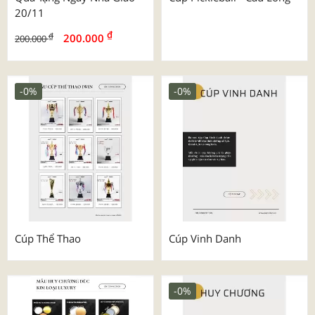
20/11
₫
₫
200.000
200.000
-0%
-0%
Cúp Thể Thao
Cúp Vinh Danh
-0%