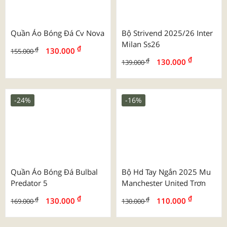
Mẫu Túi Vải Đay In Full Đa
Mẫu Túi Vải Đay In Full 1
Màu
Màu
-27%
-4%