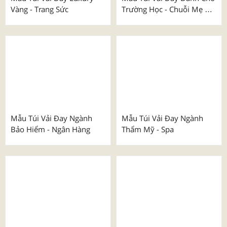
Áo Thể Thao Thiết Kế Mã
Mẫu Túi Vải Đay Dành Cho
001 - 009
Lễ Kỷ Niệm
₫
100.000