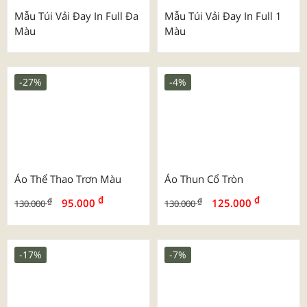
Mẫu Túi Vải Đay Luxury
Mẫu Túi Vải Đay Dành Cho
Vàng - Trang Sức
Trường Học - Chuỗi Mẹ &
Bé
Mẫu Túi Vải Đay Ngành
Mẫu Túi Vải Đay Ngành
Bảo Hiểm - Ngân Hàng
Thẩm Mỹ - Spa